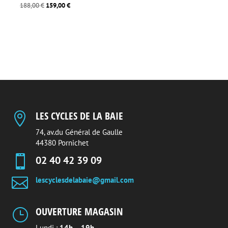
Le
Le
188,00
€
159,00
€
prix
prix
initial
actuel
était :
est :
188,00 €.
159,00 €.
LES CYCLES DE LA BAIE

74, av.du Général de Gaulle
44380 Pornichet

02 40 42 39 09

lescyclesdelabaie@gmail.com
OUVERTURE MAGASIN
}
Lundi :
14h – 19h