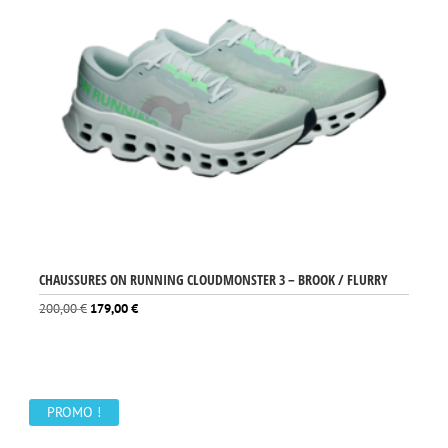
CHAUSSURES ON RUNNING CLOUDMONSTER 3 – BROOK / FLURRY
Le
Le
200,00
€
179,00
€
prix
prix
initial
actuel
était :
est :
200,00 €.
179,00 €.
PROMO !