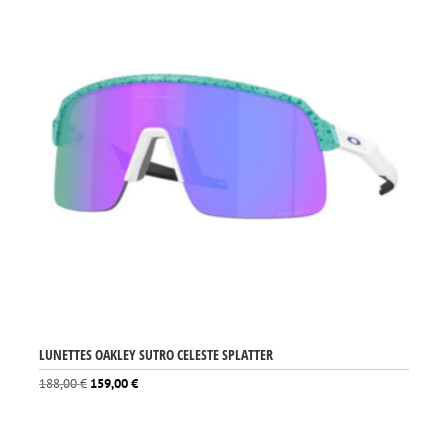
LUNETTES OAKLEY SUTRO CELESTE SPLATTER
Le
Le
188,00
€
159,00
€
prix
prix
initial
actuel