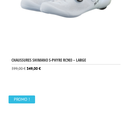
CHAUSSURES SHIMANO S-PHYRE RC903 – LARGE
Le
Le
399,00
€
349,00
€
prix
prix
initial
actuel
était :
est :
399,00 €.
349,00 €.
PROMO !