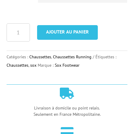
quantité
AJOUTER AU PANIER
de
Chaussettes
Sox
Catégories :
Chaussettes
,
Chaussettes Running
Étiquettes :
Footwear
Chaussettes
,
sox
Marque :
Sox Footwear
Monster

Livraison à domicile ou point relais.
Seulement en France Métropolitaine.
