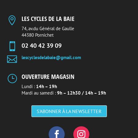
LES CYCLES DE LA BAIE

74, av.du Général de Gaulle
44380 Pornichet

02 40 42 39 09

lescyclesdelabaie@gmail.com
OUVERTURE MAGASIN
}
Lundi :
14h – 19h
Mardi au samedi :
9h – 12h30 / 14h – 19h
S'ABONNER À LA NEWSLETTER