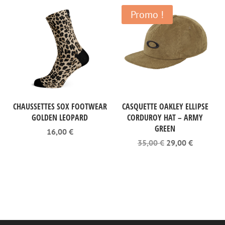
Promo !
CHAUSSETTES SOX FOOTWEAR
CASQUETTE OAKLEY ELLIPSE
GOLDEN LEOPARD
CORDUROY HAT – ARMY
GREEN
16,00
€
Le
Le
35,00
€
29,00
€
prix
prix
initial
actuel
était :
est :
35,00 €.
29,00 €.