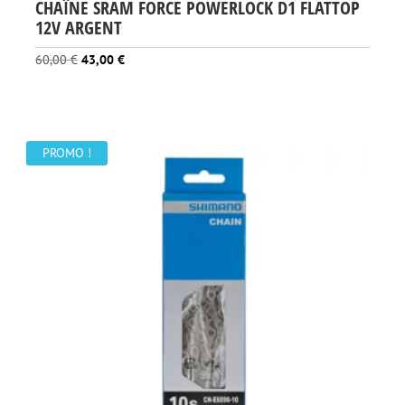
CHAÎNE SRAM FORCE POWERLOCK D1 FLATTOP
12V ARGENT
Le
Le
60,00
€
43,00
€
prix
prix
initial
actuel
était :
est :
60,00 €.
43,00 €.
PROMO !