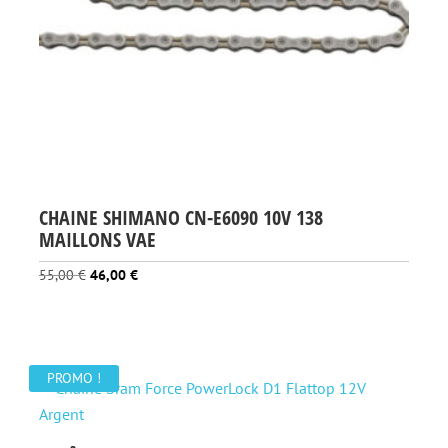
CHAINE SHIMANO CN-E6090 10V 138
MAILLONS VAE
Le
Le
55,00
€
46,00
€
prix
prix
initial
actuel
était :
est :
55,00 €.
46,00 €.
PROMO !