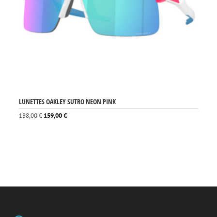
LUNETTES OAKLEY SUTRO NEON PINK
Le
Le
188,00
€
159,00
€
prix
prix
initial
actuel
était :
est :
188,00 €.
159,00 €.