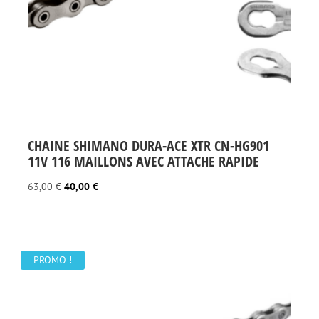
CHAINE SHIMANO DURA-ACE XTR CN-HG901
11V 116 MAILLONS AVEC ATTACHE RAPIDE
Le
Le
63,00
€
40,00
€
prix
prix
initial
actuel
était :
est :
63,00 €.
40,00 €.
PROMO !