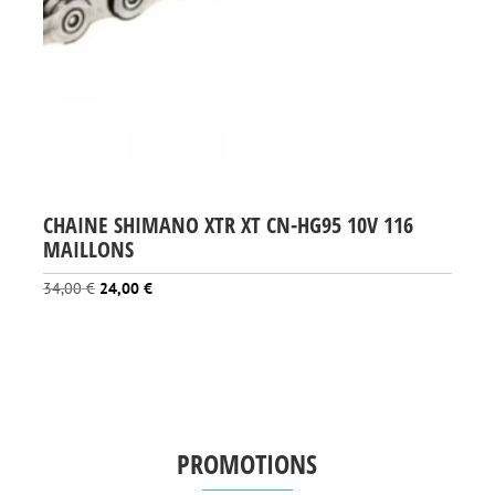
CHAINE SHIMANO XTR XT CN-HG95 10V 116
MAILLONS
Le
Le
34,00
€
24,00
€
prix
prix
initial
actuel
était :
est :
34,00 €.
24,00 €.
PROMOTIONS