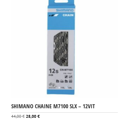
SHIMANO CHAINE M7100 SLX – 12VIT
Le
Le
44,00
€
28,00
€
prix
prix