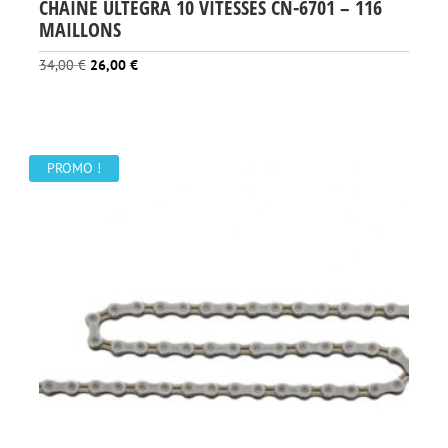
CHAINE ULTEGRA 10 VITESSES CN-6701 – 116
MAILLONS
Le
Le
34,00
€
26,00
€
prix
prix
initial
actuel
était :
est :
34,00 €.
26,00 €.
PROMO !