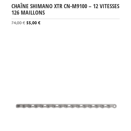
CHAÎNE SHIMANO XTR CN-M9100 – 12 VITESSES
126 MAILLONS
Le
Le
74,00
€
55,00
€
prix
prix
initial
actuel
était :
est :
74,00 €.
55,00 €.