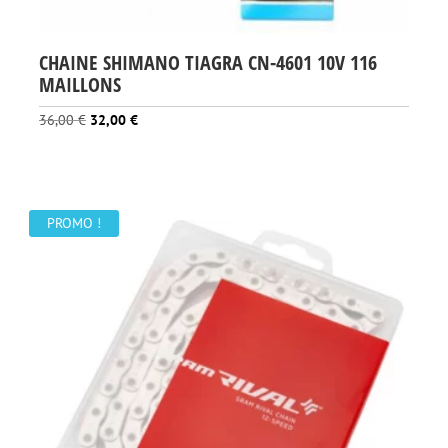
CHAINE SHIMANO TIAGRA CN-4601 10V 116
MAILLONS
Le
Le
36,00
€
32,00
€
prix
prix
initial
actuel
était :
est :
36,00 €.
32,00 €.
PROMO !