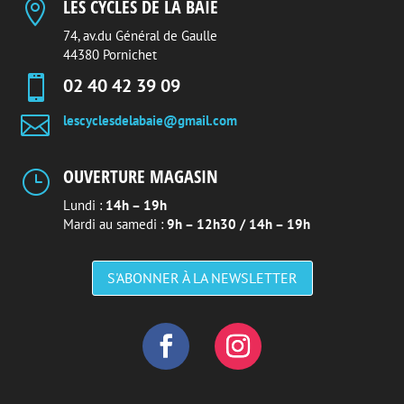
LES CYCLES DE LA BAIE

74, av.du Général de Gaulle
44380 Pornichet

02 40 42 39 09

lescyclesdelabaie@gmail.com
OUVERTURE MAGASIN
}
Lundi :
14h – 19h
Mardi au samedi :
9h – 12h30 / 14h – 19h
S'ABONNER À LA NEWSLETTER