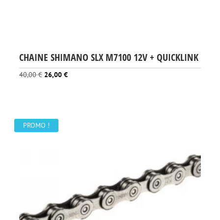
CHAINE SHIMANO SLX M7100 12V + QUICKLINK
Le
Le
40,00
€
26,00
€
prix
prix
initial
actuel
était :
est :
40,00 €.
26,00 €.
PROMO !