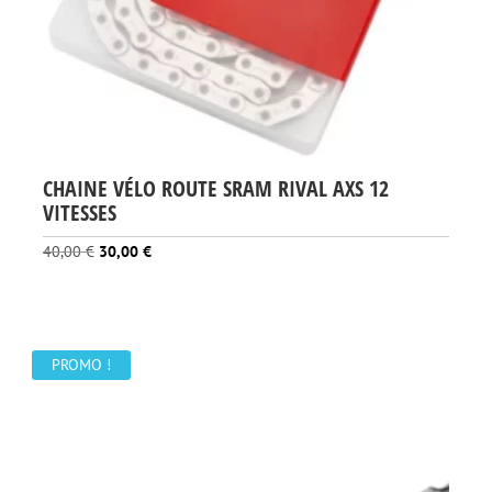
CHAINE VÉLO ROUTE SRAM RIVAL AXS 12
VITESSES
Le
Le
40,00
€
30,00
€
prix
prix
initial
actuel
était :
est :
40,00 €.
30,00 €.
PROMO !