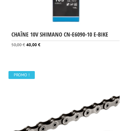
CHAÎNE 10V SHIMANO CN-E6090-10 E-BIKE
Le
Le
50,00
€
40,00
€
prix
prix
initial
actuel
était :
est :
50,00 €.
40,00 €.
PROMO !