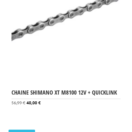
CHAINE SHIMANO XT M8100 12V + QUICKLINK
Le
Le
56,99
€
40,00
€
prix
prix
initial
actuel
était :
est :