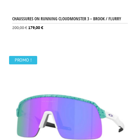
CHAUSSURES ON RUNNING CLOUDMONSTER 3 – BROOK / FLURRY
Le
Le
200,00
€
179,00
€
prix
prix
initial
actuel
était :
est :
200,00 €.
179,00 €.
PROMO !