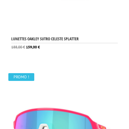
LUNETTES OAKLEY SUTRO CELESTE SPLATTER
Le
Le
188,00
€
159,00
€
prix
prix
initial
actuel
était :
est :
188,00 €.
159,00 €.
PROMO !