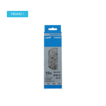
initial
actuel
était :
est :
44,00 €.
28,00 €.
PROMO !