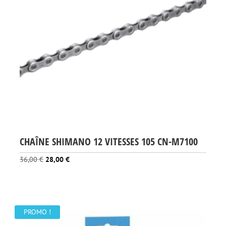
CHAÎNE SHIMANO 12 VITESSES 105 CN-M7100
Le
Le
36,00
€
28,00
€
prix
prix
initial
actuel
était :
est :
36,00 €.
28,00 €.
PROMO !