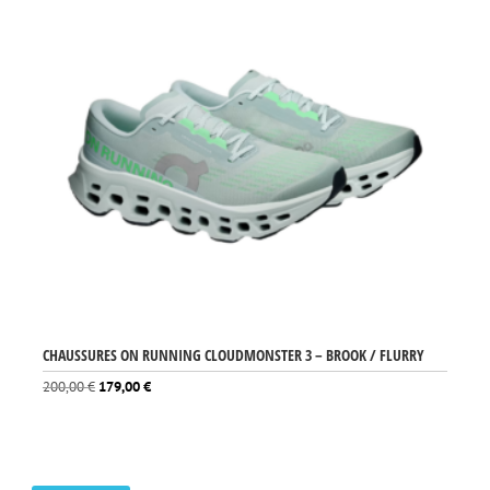
CHAUSSURES ON RUNNING CLOUDMONSTER 3 – BROOK / FLURRY
Le
Le
200,00
€
179,00
€
prix
prix
initial
actuel
était :
est :