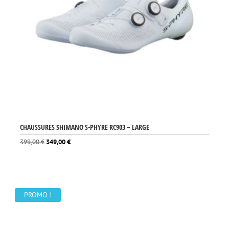
CHAUSSURES SHIMANO S-PHYRE RC903 – LARGE
Le
Le
399,00
€
349,00
€
prix
prix
initial
actuel
était :
est :
399,00 €.
349,00 €.
PROMO !