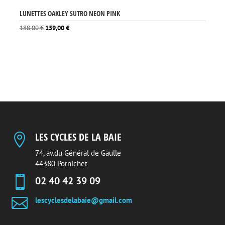
LUNETTES OAKLEY SUTRO NEON PINK
Le
Le
188,00
€
159,00
€
prix
prix
initial
actuel
était :
est :
188,00 €.
159,00 €.
LES CYCLES DE LA BAIE

74, av.du Général de Gaulle
44380 Pornichet

02 40 42 39 09

lescyclesdelabaie@gmail.com