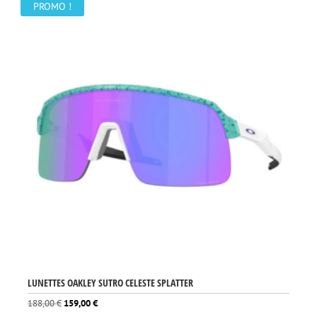
200,00 €.
179,00 €.
PROMO !
LUNETTES OAKLEY SUTRO CELESTE SPLATTER
Le
Le
188,00
€
159,00
€