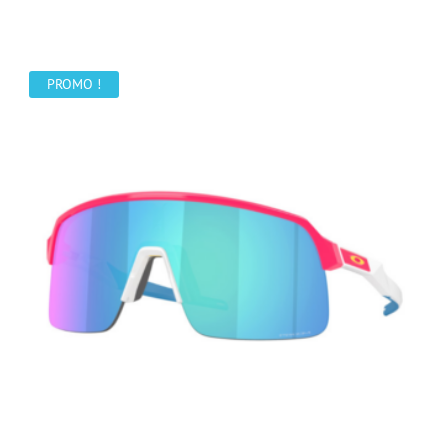
prix
prix
initial
actuel
était :
est :
188,00 €.
159,00 €.
PROMO !