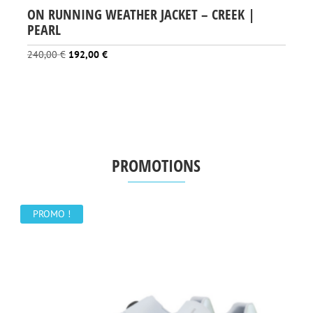
ON RUNNING WEATHER JACKET – CREEK |
PEARL
Le
Le
240,00
€
192,00
€
prix
prix
initial
actuel
était :
est :
240,00 €.
192,00 €.
PROMOTIONS
PROMO !