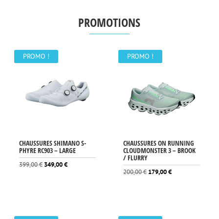
PROMOTIONS
PROMO !
PROMO !
CHAUSSURES SHIMANO S-
CHAUSSURES ON RUNNING
PHYRE RC903 – LARGE
CLOUDMONSTER 3 – BROOK
/ FLURRY
Le
Le
399,00
€
349,00
€
Le
Le
200,00
€
179,00
€
prix
prix
prix
prix
initial
actuel
initial
actuel
était :
est :
était :
est :
399,00 €.
349,00 €.