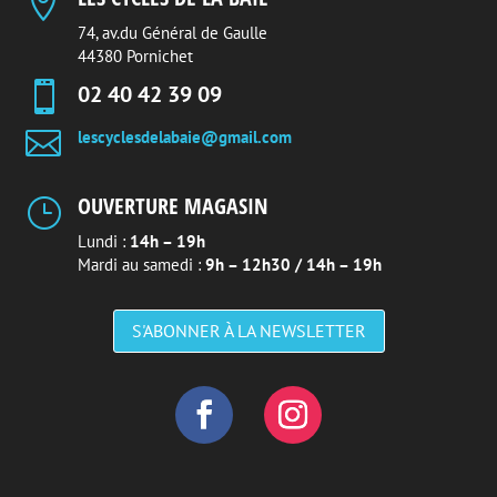

74, av.du Général de Gaulle
44380 Pornichet

02 40 42 39 09

lescyclesdelabaie@gmail.com
OUVERTURE MAGASIN
}
Lundi :
14h – 19h
Mardi au samedi :
9h – 12h30 / 14h – 19h
S'ABONNER À LA NEWSLETTER