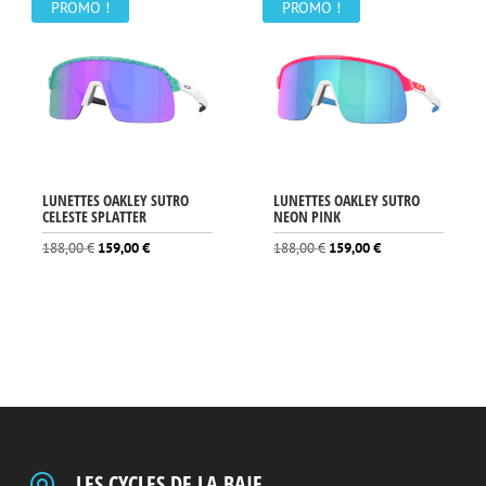
200,00 €.
179,00 €.
PROMO !
PROMO !
LUNETTES OAKLEY SUTRO
LUNETTES OAKLEY SUTRO
CELESTE SPLATTER
NEON PINK
Le
Le
Le
Le
188,00
€
159,00
€
188,00
€
159,00
€
prix
prix
prix
prix
initial
actuel
initial
actuel
était :
est :
était :
est :
188,00 €.
159,00 €.
188,00 €.
159,00 €.
LES CYCLES DE LA BAIE