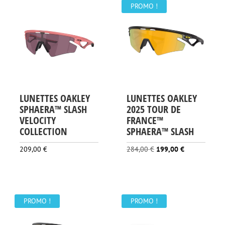
PROMO !
LUNETTES OAKLEY
LUNETTES OAKLEY
SPHAERA™ SLASH
2025 TOUR DE
VELOCITY
FRANCE™
COLLECTION
SPHAERA™ SLASH
Le
Le
209,00
€
284,00
€
199,00
€
prix
prix
initial
actuel
était :
est :
284,00 €.
199,00 €.
PROMO !
PROMO !