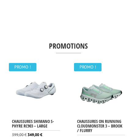
prix
prix
initial
actuel
était :
est :
214,00 €.
149,00 €.
PROMOTIONS
PROMO !
PROMO !
CHAUSSURES SHIMANO S-
CHAUSSURES ON RUNNING
PHYRE RC903 – LARGE
CLOUDMONSTER 3 – BROOK
/ FLURRY
Le
Le
399,00
€
349,00
€