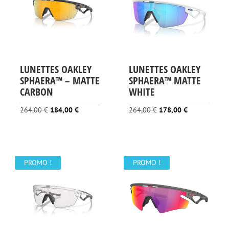
LUNETTES OAKLEY
LUNETTES OAKLEY
SPHAERA™️ – MATTE
SPHAERA™ MATTE
CARBON
WHITE
Le
Le
Le
Le
264,00
€
184,00
€
264,00
€
178,00
€
prix
prix
prix
prix
initial
actuel
initial
actuel
était :
est :
était :
est :
264,00 €.
184,00 €.
264,00 €.
178,00 €.
PROMO !
PROMO !