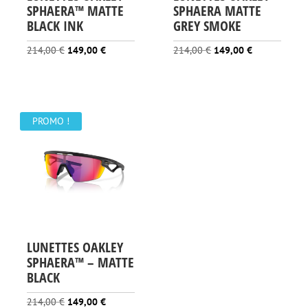
SPHAERA™️ MATTE
SPHAERA MATTE
BLACK INK
GREY SMOKE
Le
Le
Le
Le
214,00
€
149,00
€
214,00
€
149,00
€
prix
prix
prix
prix
initial
actuel
initial
actuel
était :
est :
était :
est :
214,00 €.
149,00 €.
214,00 €.
149,00 €.
PROMO !
LUNETTES OAKLEY
SPHAERA™️ – MATTE
BLACK
Le
Le
214,00
€
149,00
€