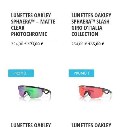
LUNETTES OAKLEY
LUNETTES OAKLEY
SPHAERA™️ – MATTE
SPHAERA™ SLASH
CLEAR
GIRO D’ITALIA
PHOTOCHROMIC
COLLECTION
Le
Le
Le
Le
254,00
€
177,00
€
234,00
€
163,00
€
prix
prix
prix
prix
initial
actuel
initial
actuel
était :
est :
était :
est :
254,00 €.
177,00 €.
234,00 €.
163,00 €.
PROMO !
PROMO !
LUNETTES OAKLEY
LUNETTES OAKLEY