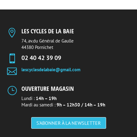
LES CYCLES DE LA BAIE

74, av.du Général de Gaulle
44380 Pornichet

02 40 42 39 09

lescyclesdelabaie@gmail.com
OUVERTURE MAGASIN
}
Lundi :
14h – 19h
Mardi au samedi :
9h – 12h30 / 14h – 19h
S'ABONNER À LA NEWSLETTER