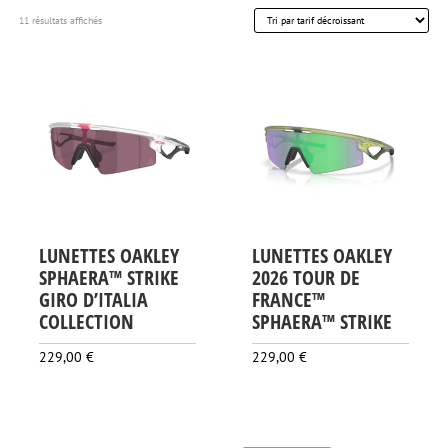
Trié
11 résultats affichés
par
prix
décroissant
LUNETTES OAKLEY
LUNETTES OAKLEY
SPHAERA™ STRIKE
2026 TOUR DE
GIRO D’ITALIA
FRANCE™
COLLECTION
SPHAERA™ STRIKE
229,00
€
229,00
€