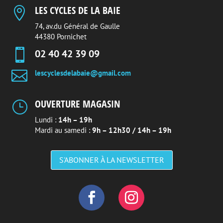
LES CYCLES DE LA BAIE

74, av.du Général de Gaulle
44380 Pornichet

02 40 42 39 09

lescyclesdelabaie@gmail.com
OUVERTURE MAGASIN
}
Lundi :
14h – 19h
Mardi au samedi :
9h – 12h30 / 14h – 19h
S'ABONNER À LA NEWSLETTER