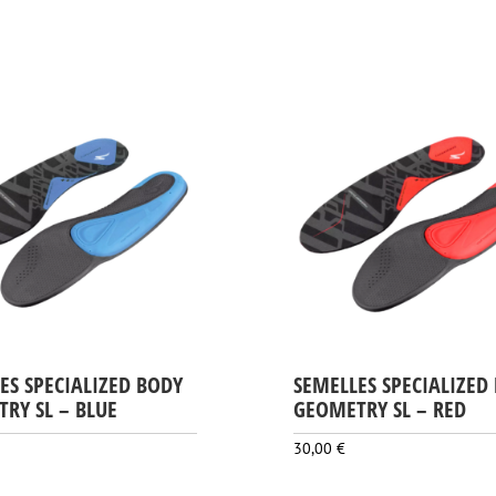
prix
prix
initial
actuel
était :
est :
115,00 €.
80,00 €.
ES SPECIALIZED BODY
SEMELLES SPECIALIZED
RY SL – BLUE
GEOMETRY SL – RED
30,00
€