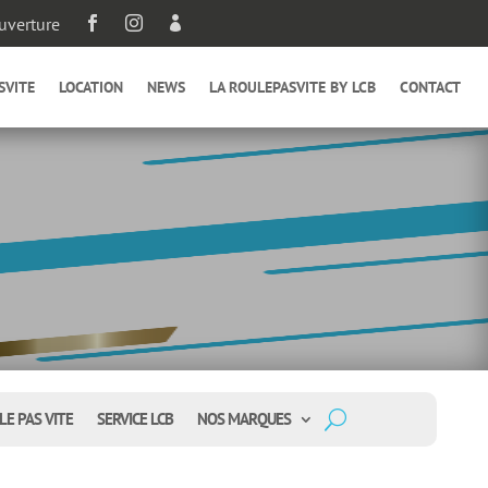
uverture



SVITE
LOCATION
NEWS
LA ROULEPASVITE BY LCB
CONTACT
LE PAS VITE
SERVICE LCB
NOS MARQUES