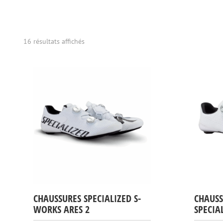
Trié
16 résultats affichés
par
prix
décroissant
CHAUSSURES SPECIALIZED S-
CHAUSS
WORKS ARES 2
SPECIA