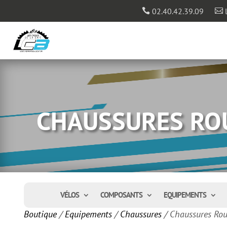
02.40.42.39.09
l


CHAUSSURES RO
VÉLOS
COMPOSANTS
EQUIPEMENTS
Boutique
/
Equipements
/
Chaussures
/ Chaussures Rou