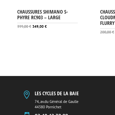
CHAUSSURES SHIMANO S-
CHAUS
PHYRE RC903 – LARGE
CLOUDM
FLURRY
Le
Le
399,00
€
349,00
€
200,00
€
prix
prix
initial
actuel
était :
est :
399,00 €.
349,00 €.
LES CYCLES DE LA BAIE

74, av.du Général de Gaulle
44380 Pornichet