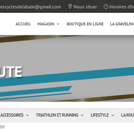
escyclesdelabaie@gmail.com
Nous situer
Horaires d’o

}
ACCUEIL
MAGASIN
BOUTIQUE EN LIGNE
LA GRAVELPA
UTE
ACCESSOIRES
TRIATHLON ET RUNNING
LIFESTYLE
LA ROU
te