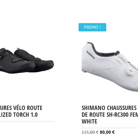
PROMO !
URES VÉLO ROUTE
SHIMANO CHAUSSURES
LIZED TORCH 1.0
DE ROUTE SH-RC300 F
WHITE
Le
Le
115,00
€
80,00
€