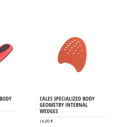
initial
actuel
était :
est :
115,00 €.
80,00 €.
 BODY
CALES SPECIALIZED BODY
GEOMETRY INTERNAL
WEDGES
16,00
€