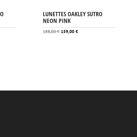
RO
LUNETTES OAKLEY SUTRO
NEON PINK
Le
Le
188,00
€
159,00
€
prix
prix
initial
actuel
était :
est :
188,00 €.
159,00 €.