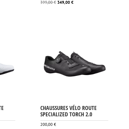
Le
Le
399,00
€
349,00
€
prix
prix
initial
actuel
était :
est :
399,00 €.
349,00 €.
TE
CHAUSSURES VÉLO ROUTE
SPECIALIZED TORCH 2.0
200,00
€