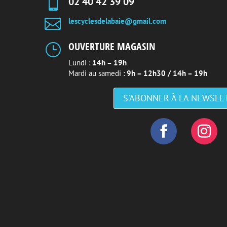

02 40 42 39 09

lescyclesdelabaie@gmail.com
OUVERTURE MAGASIN
}
Lundi :
14h – 19h
Mardi au samedi :
9h – 12h30 / 14h – 19h
S'ABONNER À LA NEWSLE