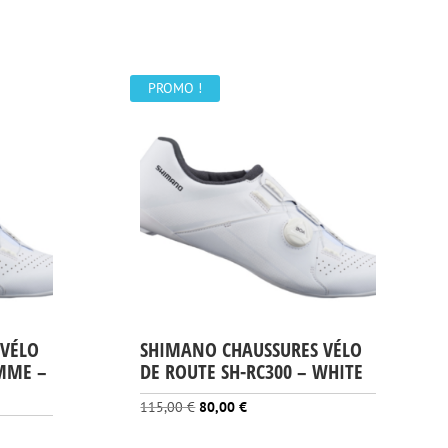
PROMO !
 VÉLO
SHIMANO CHAUSSURES VÉLO
EMME –
DE ROUTE SH-RC300 – WHITE
Le
Le
115,00
€
80,00
€
prix
prix