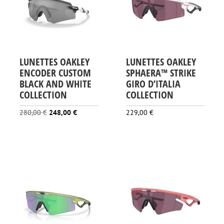
LUNETTES OAKLEY
LUNETTES OAKLEY
ENCODER CUSTOM
SPHAERA™ STRIKE
BLACK AND WHITE
GIRO D’ITALIA
COLLECTION
COLLECTION
Le
Le
280,00
€
248,00
€
229,00
€
prix
prix
initial
actuel
était :
est :
280,00 €.
248,00 €.