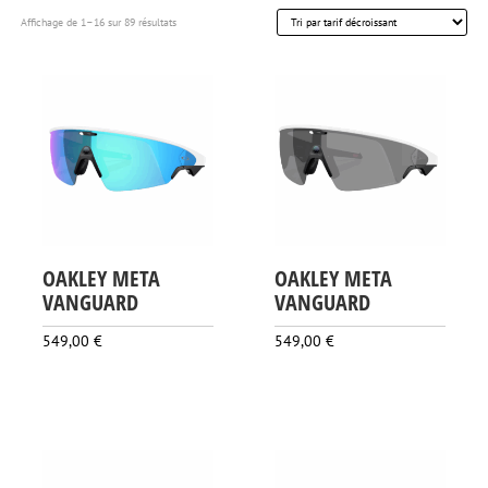
Trié
Affichage de 1–16 sur 89 résultats
par
prix
décroissant
OAKLEY META
OAKLEY META
VANGUARD
VANGUARD
549,00
€
549,00
€