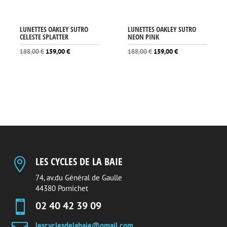
LUNETTES OAKLEY SUTRO
LUNETTES OAKLEY SUTRO
CELESTE SPLATTER
NEON PINK
Le
Le
Le
Le
188,00
€
159,00
€
188,00
€
159,00
€
prix
prix
prix
prix
initial
actuel
initial
actuel
était :
est :
était :
est :
188,00 €.
159,00 €.
188,00 €.
159,00 €.
LES CYCLES DE LA BAIE

74, av.du Général de Gaulle
44380 Pornichet

02 40 42 39 09
lescyclesdelabaie@gmail.com