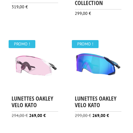
COLLECTION
319,00
€
299,00
€
PROMO !
PROMO !
LUNETTES OAKLEY
LUNETTES OAKLEY
VELO KATO
VELO KATO
Le
Le
Le
Le
294,00
€
269,00
€
299,00
€
269,00
€
prix
prix
prix
prix
initial
actuel
initial
actuel