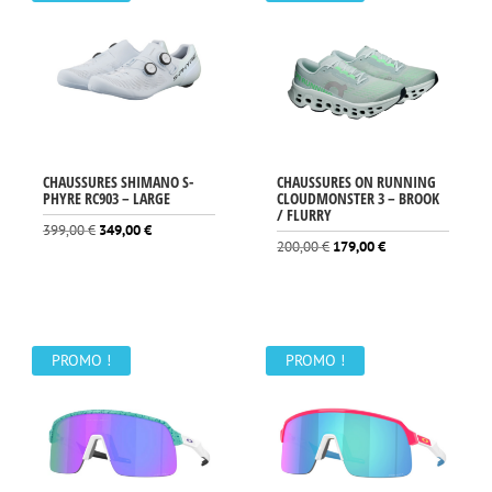
CHAUSSURES SHIMANO S-
CHAUSSURES ON RUNNING
PHYRE RC903 – LARGE
CLOUDMONSTER 3 – BROOK
/ FLURRY
Le
Le
399,00
€
349,00
€
Le
Le
200,00
€
179,00
€
prix
prix
prix
prix
initial
actuel
initial
actuel
était :
est :
était :
est :
399,00 €.
349,00 €.
200,00 €.
179,00 €.
PROMO !
PROMO !