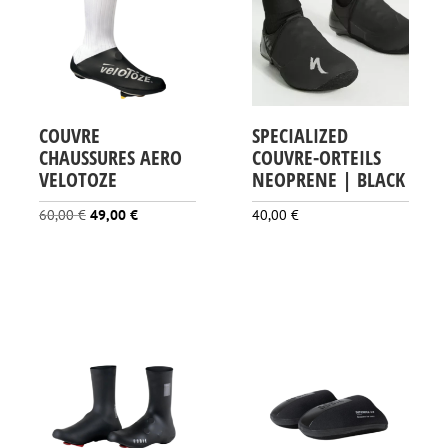
COUVRE
SPECIALIZED
CHAUSSURES AERO
COUVRE-ORTEILS
VELOTOZE
NEOPRENE | BLACK
Le
Le
60,00
€
49,00
€
40,00
€
prix
prix
initial
actuel
était :
est :
60,00 €.
49,00 €.