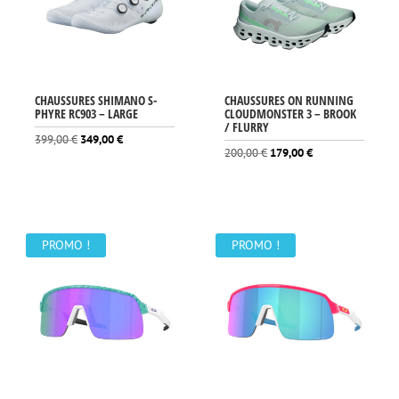
CHAUSSURES SHIMANO S-
CHAUSSURES ON RUNNING
PHYRE RC903 – LARGE
CLOUDMONSTER 3 – BROOK
/ FLURRY
Le
Le
399,00
€
349,00
€
Le
Le
200,00
€
179,00
€
prix
prix
prix
prix
initial
actuel
initial
actuel
était :
est :
était :
est :
399,00 €.
349,00 €.
200,00 €.
179,00 €.
PROMO !
PROMO !