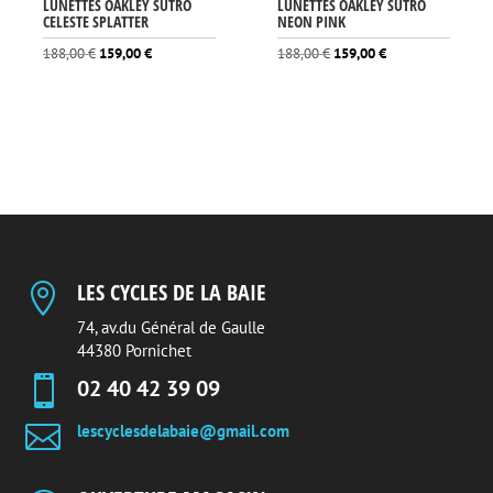
LUNETTES OAKLEY SUTRO
LUNETTES OAKLEY SUTRO
CELESTE SPLATTER
NEON PINK
Le
Le
Le
Le
188,00
€
159,00
€
188,00
€
159,00
€
prix
prix
prix
prix
initial
actuel
initial
actuel
était :
est :
était :
est :
188,00 €.
159,00 €.
188,00 €.
159,00 €.
LES CYCLES DE LA BAIE

74, av.du Général de Gaulle
44380 Pornichet

02 40 42 39 09

lescyclesdelabaie@gmail.com