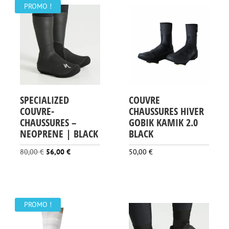
PROMO !
SPECIALIZED
COUVRE
COUVRE-
CHAUSSURES HIVER
CHAUSSURES –
GOBIK KAMIK 2.0
NEOPRENE | BLACK
BLACK
Le
Le
80,00
€
56,00
€
50,00
€
prix
prix
initial
actuel
était :
est :
80,00 €.
56,00 €.
PROMO !