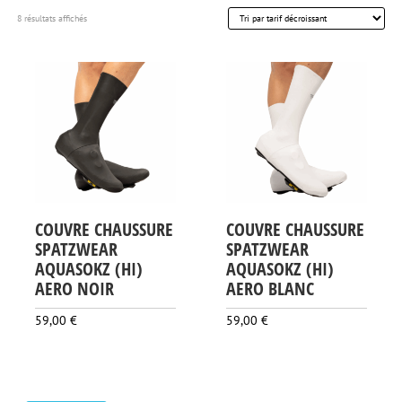
Trié
8 résultats affichés
par
prix
décroissant
COUVRE CHAUSSURE
COUVRE CHAUSSURE
SPATZWEAR
SPATZWEAR
AQUASOKZ (HI)
AQUASOKZ (HI)
AERO NOIR
AERO BLANC
59,00
€
59,00
€