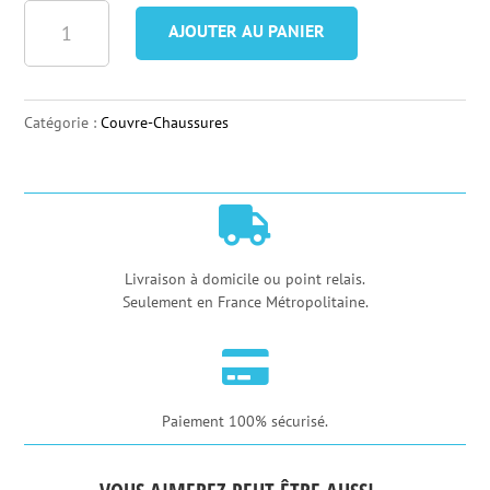
quantité
AJOUTER AU PANIER
de
Couvre
Chaussures
Catégorie :
Couvre-Chaussures
de
Pluie
Gobik

Velotoze
Snaps
Livraison à domicile ou point relais.
Seulement en France Métropolitaine.

Paiement 100% sécurisé.