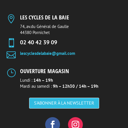
LES CYCLES DE LA BAIE

74, av.du Général de Gaulle
44380 Pornichet

02 40 42 39 09

lescyclesdelabaie@gmail.com
OUVERTURE MAGASIN
}
Lundi :
14h – 19h
Mardi au samedi :
9h – 12h30 / 14h – 19h
S'ABONNER À LA NEWSLETTER