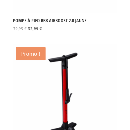
POMPE À PIED BBB AIRBOOST 2.0 JAUNE
Le
Le
39,95
€
32,99
€
prix
prix
initial
actuel
était :
est :
Promo !
39,95 €.
32,99 €.