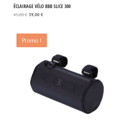
ÉCLAIRAGE VÉLO BBB SLICE 300
Le
Le
45,00
€
39,00
€
prix
prix
initial
actuel
était :
est :
Promo !
45,00 €.
39,00 €.