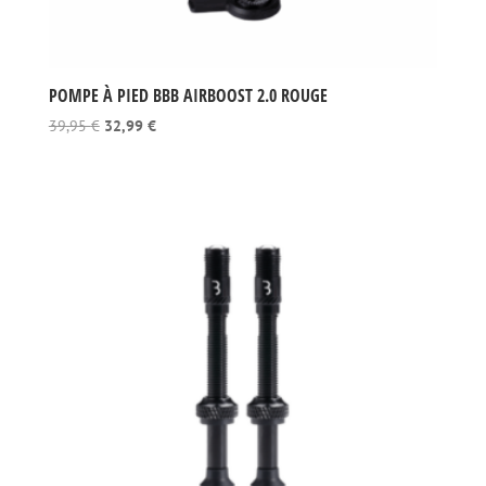
POMPE À PIED BBB AIRBOOST 2.0 ROUGE
Le
Le
39,95
€
32,99
€
prix
prix
initial
actuel
était :
est :
39,95 €.
32,99 €.