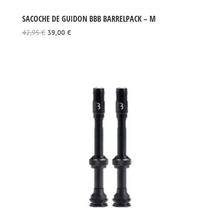
SACOCHE DE GUIDON BBB BARRELPACK – M
Le
Le
42,95
€
39,00
€
prix
prix
initial
actuel
était :
est :
42,95 €.
39,00 €.