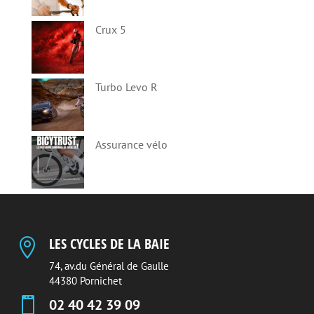
Crux 5
Turbo Levo R
Assurance vélo
LES CYCLES DE LA BAIE

74, av.du Général de Gaulle
44380 Pornichet

02 40 42 39 09