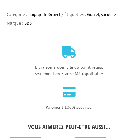
Sacoche
de
Catégorie :
Bagagerie Gravel
Étiquettes :
Gravel
,
sacoche
Guidon
Marque :
BBB
BBB
BarrelPack
-

L
Livraison à domicile ou point relais.
Seulement en France Métropolitaine.

Paiement 100% sécurisé.
VOUS AIMEREZ PEUT-ÊTRE AUSSI…