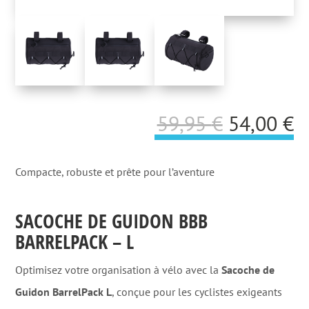
Le
L
59,95
€
54,00
€
prix
p
initial
a
Compacte, robuste et prête pour l’aventure
était :
es
SACOCHE DE GUIDON BBB
59,95 €.
5
BARRELPACK – L
Optimisez votre organisation à vélo avec la
Sacoche de
Guidon BarrelPack L
, conçue pour les cyclistes exigeants