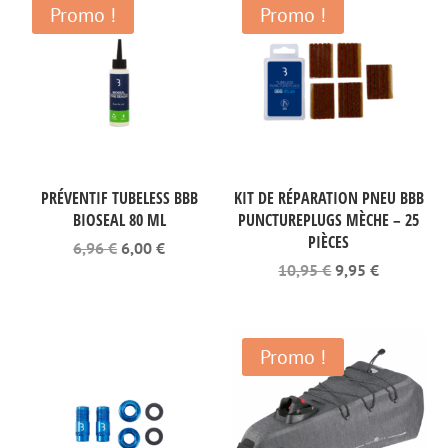
Promo !
Promo !
PRÉVENTIF TUBELESS BBB
KIT DE RÉPARATION PNEU BBB
BIOSEAL 80 ML
PUNCTUREPLUGS MÈCHE – 25
PIÈCES
Le
Le
6,96
€
6,00
€
prix
prix
Le
Le
10,95
€
9,95
€
initial
actuel
prix
prix
était :
est :
initial
actuel
6,96 €.
6,00 €.
était :
est :
10,95 €.
9,95 €.
Promo !