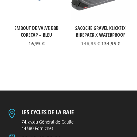
EMBOUT DE VALVE BBB
SACOCHE GRAVEL KLICKFIX
CORECAP – BLEU
BIKEPACK X WATERPROOF
Le
Le
16,95
€
146,95
€
134,95
€
prix
prix
initial
actuel
était :
est :
146,95 €.
134,95 
LES CYCLES DE LA BAIE

74, av.du Général de Gaulle
44380 Pornichet