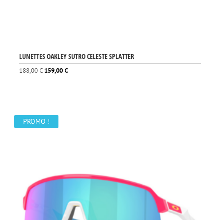
LUNETTES OAKLEY SUTRO CELESTE SPLATTER
Le
Le
188,00
€
159,00
€
prix
prix
initial
actuel
était :
est :
188,00 €.
159,00 €.
PROMO !