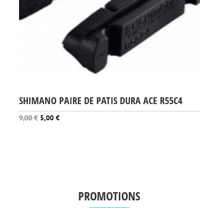
SHIMANO PAIRE DE PATIS DURA ACE R55C4
Le
Le
9,00
€
5,00
€
prix
prix
initial
actuel
était :
est :
9,00 €.
5,00 €.
PROMOTIONS