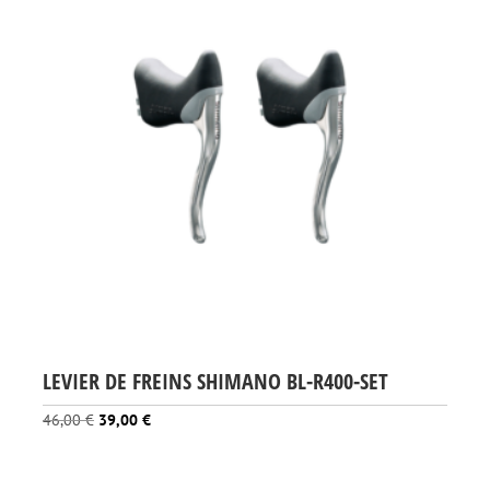
LEVIER DE FREINS SHIMANO BL-R400-SET
Le
Le
46,00
€
39,00
€
prix
prix
initial
actuel