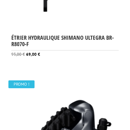
ÉTRIER HYDRAULIQUE SHIMANO ULTEGRA BR-
R8070-F
Le
Le
93,00
€
69,00
€
prix
prix
initial
actuel
était :
est :
93,00 €.
69,00 €.
PROMO !