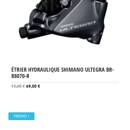
ÉTRIER HYDRAULIQUE SHIMANO ULTEGRA BR-
R8070-R
Le
Le
93,00
€
69,00
€
prix
prix
initial
actuel
était :
est :
93,00 €.
69,00 €.
PROMO !