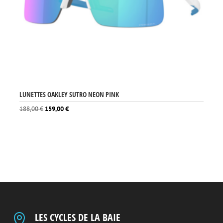
LUNETTES OAKLEY SUTRO NEON PINK
Le
Le
188,00
€
159,00
€
prix
prix
initial
actuel
était :
est :
188,00 €.
159,00 €.
LES CYCLES DE LA BAIE
