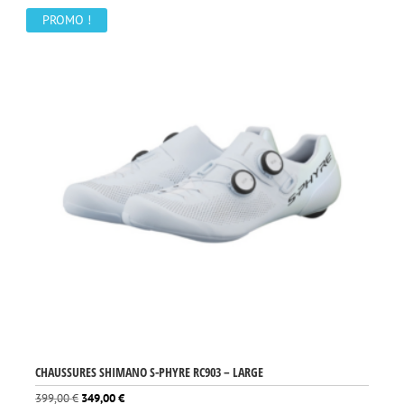
PROMO !
CHAUSSURES SHIMANO S-PHYRE RC903 – LARGE
Le
Le
399,00
€
349,00
€