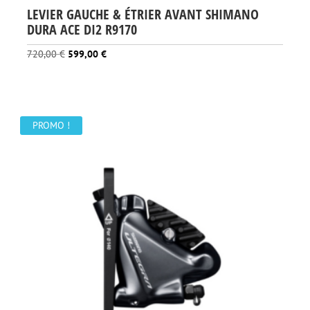
LEVIER GAUCHE & ÉTRIER AVANT SHIMANO
DURA ACE DI2 R9170
Le
Le
720,00
€
599,00
€
prix
prix
initial
actuel
était :
est :
720,00 €.
599,00 €.
PROMO !