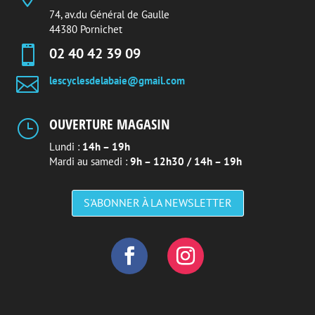
74, av.du Général de Gaulle
44380 Pornichet

02 40 42 39 09

lescyclesdelabaie@gmail.com
OUVERTURE MAGASIN
}
Lundi :
14h – 19h
Mardi au samedi :
9h – 12h30 / 14h – 19h
S'ABONNER À LA NEWSLETTER