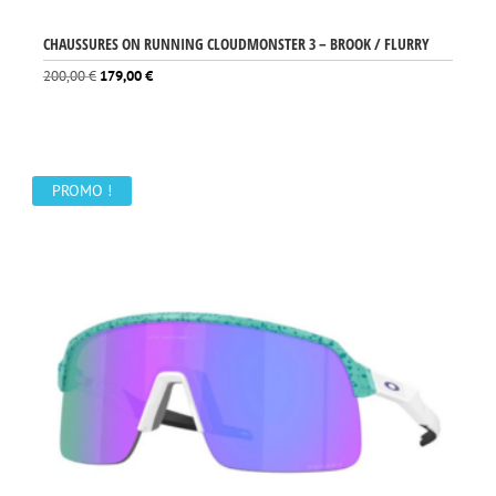
CHAUSSURES ON RUNNING CLOUDMONSTER 3 – BROOK / FLURRY
Le
Le
200,00
€
179,00
€
prix
prix
initial
actuel
était :
est :
200,00 €.
179,00 €.
PROMO !