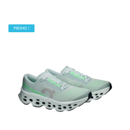
prix
prix
initial
actuel
était :
est :
399,00 €.
349,00 €.
PROMO !