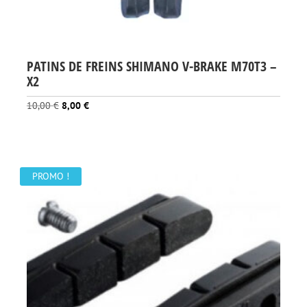
PATINS DE FREINS SHIMANO V-BRAKE M70T3 –
X2
Le
Le
10,00
€
8,00
€
prix
prix
initial
actuel
était :
est :
10,00 €.
8,00 €.
PROMO !