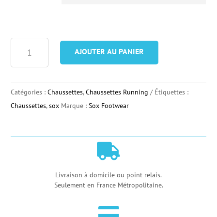
quantité
AJOUTER AU PANIER
de
Chaussettes
Sox
Catégories :
Chaussettes
,
Chaussettes Running
Étiquettes :
Footwear
Chaussettes
,
sox
Marque :
Sox Footwear
Bikes

Livraison à domicile ou point relais.
Seulement en France Métropolitaine.
