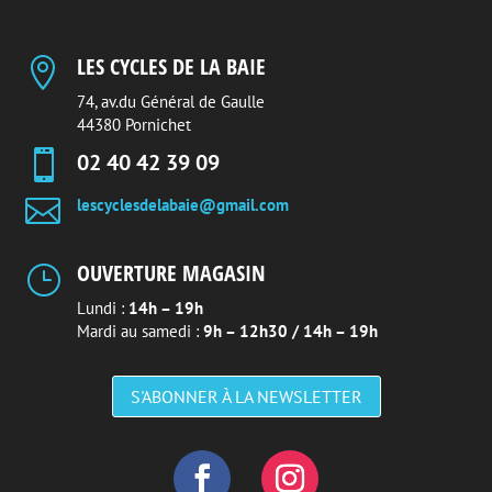
LES CYCLES DE LA BAIE

74, av.du Général de Gaulle
44380 Pornichet

02 40 42 39 09

lescyclesdelabaie@gmail.com
OUVERTURE MAGASIN
}
Lundi :
14h – 19h
Mardi au samedi :
9h – 12h30 / 14h – 19h
S'ABONNER À LA NEWSLETTER