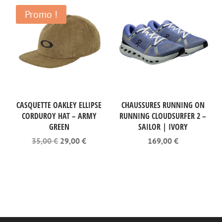
Promo !
CASQUETTE OAKLEY ELLIPSE
CHAUSSURES RUNNING ON
CORDUROY HAT – ARMY
RUNNING CLOUDSURFER 2 –
GREEN
SAILOR | IVORY
Le
Le
35,00
€
29,00
€
169,00
€
prix
prix
initial
actuel
était :
est :
35,00 €.
29,00 €.