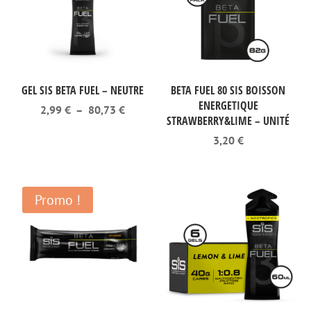
GEL SIS BETA FUEL – NEUTRE
BETA FUEL 80 SIS BOISSON
ENERGETIQUE
Plage
2,99
€
–
80,73
€
STRAWBERRY&LIME – UNITÉ
de
prix :
3,20
€
2,99 €
à
80,73 €
Promo !