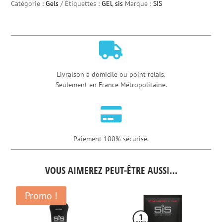
Catégorie :
Gels
Étiquettes :
GEl
,
sis
Marque :
SIS
Go
Energy
+

Electrolyte
Citron
Livraison à domicile ou point relais.
Seulement en France Métropolitaine.
&
Menthe

Gel
-
Paiement 100% sécurisé.
60ml
VOUS AIMEREZ PEUT-ÊTRE AUSSI…
Promo !