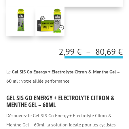
P
2,99
€
–
80,69
€
d
pr
Le
Gel SIS Go Energy + Electrolyte Citron & Menthe Gel –
2
60 ml :
votre alliée performance
à
GEL SIS GO ENERGY + ELECTROLYTE CITRON &
8
MENTHE GEL – 60ML
Découvrez le Gel SIS Go Energy + Electrolyte Citron &
Menthe Gel – 60ml, la solution idéale pour les cyclistes