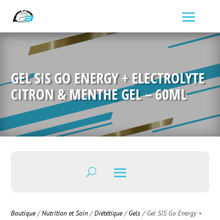
GEL SIS GO ENERGY + ELECTROLYTE
CITRON & MENTHE GEL – 60ML
Boutique
/
Nutrition et Soin
/
Diététique
/
Gels
/ Gel SIS Go Energy +