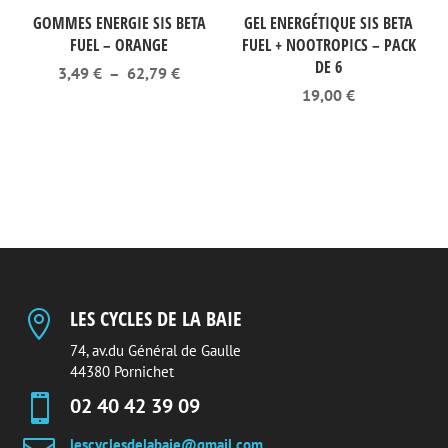
GOMMES ENERGIE SIS BETA
GEL ENERGÉTIQUE SIS BETA
FUEL – ORANGE
FUEL + NOOTROPICS – PACK
DE 6
Plage
3,49
€
–
62,79
€
de
19,00
€
prix :
3,49 €
à
62,79 €
LES CYCLES DE LA BAIE

74, av.du Général de Gaulle
44380 Pornichet

02 40 42 39 09
lescyclesdelabaie@gmail.com