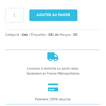
quantité
AJOUTER AU PANIER
de
Gel
Energétique
Catégorie :
Gels
Étiquettes :
GEl
,
sis
Marque :
SIS
SIS
Beta
Fuel

+
Nootropics
Livraison à domicile ou point relais.
Seulement en France Métropolitaine.
-
Pack

de
6
Paiement 100% sécurisé.