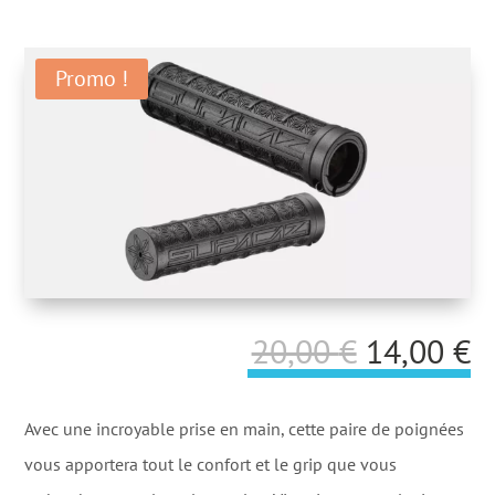
Promo !
Le
L
20,00
€
14,00
€
prix
p
initial
a
Avec une incroyable prise en main, cette paire de poignées
était :
es
vous apportera tout le confort et le grip que vous