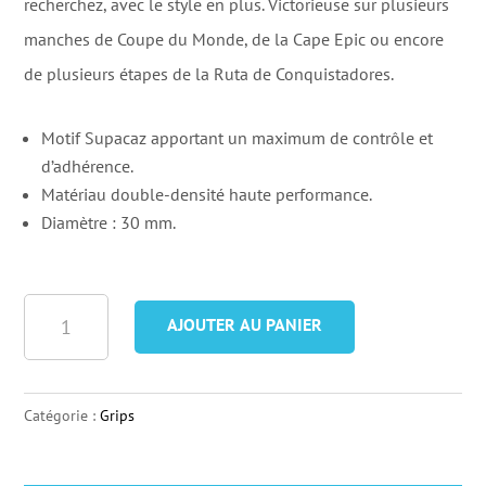
20,00 €.
1
recherchez, avec le style en plus. Victorieuse sur plusieurs
manches de Coupe du Monde, de la Cape Epic ou encore
de plusieurs étapes de la Ruta de Conquistadores.
Motif Supacaz apportant un maximum de contrôle et
d’adhérence.
Matériau double-densité haute performance.
Diamètre : 30 mm.
quantité
AJOUTER AU PANIER
de
Supacaz
Grip
Catégorie :
Grips
Grizips
Grip