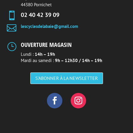
44380 Pornichet

02 40 42 39 09

lescyclesdelabaie@gmail.com
OUVERTURE MAGASIN
}
Lundi :
14h – 19h
Mardi au samedi :
9h – 12h30 / 14h – 19h
S'ABONNER À LA NEWSLETTER