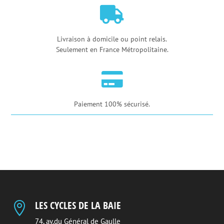
-

Black
Livraison à domicile ou point relais.
Seulement en France Métropolitaine.

Paiement 100% sécurisé.
LES CYCLES DE LA BAIE

74, av.du Général de Gaulle