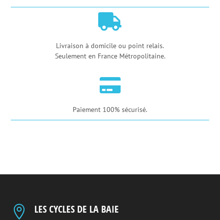
M6100-
12

12
vitesses
Livraison à domicile ou point relais.
Seulement en France Métropolitaine.

Paiement 100% sécurisé.
LES CYCLES DE LA BAIE
