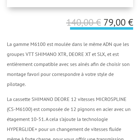
Le
L
140,00
€
79,00
€
prix
p
initial
a
La gamme M6100 est moulée dans le même ADN que les
était :
es
groupes VTT SHIMANO XTR, DEORE XT et SLX, et est
140,00 €.
7
entièrement compatible avec ses aînés afin de choisir son
montage favori pour correspondre à votre style de
pilotage.
La cassette SHIMANO DEORE 12 vitesses MICROSPLINE
(CS-M6100) est composée de 12 pignons en acier avec un
étagement 10-51. A cela s’ajoute la technologie
HYPERGLIDE+ pour un changement de vitesses fluide
même à forte charge, pour vous offrir une transmission