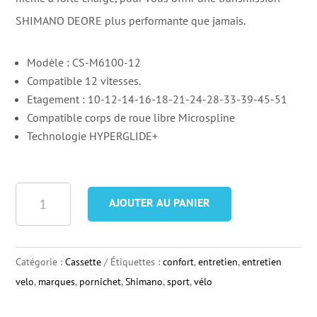
SHIMANO DEORE plus performante que jamais.
Modèle : CS-M6100-12
Compatible 12 vitesses.
Etagement : 10-12-14-16-18-21-24-28-33-39-45-51
Compatible corps de roue libre Microspline
Technologie HYPERGLIDE+
quantité
AJOUTER AU PANIER
de
SHIMANO
DEORE
Catégorie :
Cassette
Étiquettes :
confort
,
entretien
,
entretien
Cassette
velo
,
marques
,
pornichet
,
Shimano
,
sport
,
vélo
CS-