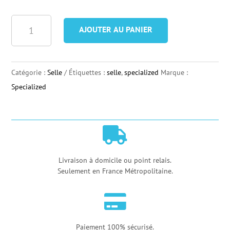
quantité
AJOUTER AU PANIER
de
Selle
Specialized
Catégorie :
Selle
Étiquettes :
selle
,
specialized
Marque :
S-
Specialized
Works
Power

Livraison à domicile ou point relais.
Seulement en France Métropolitaine.

Paiement 100% sécurisé.