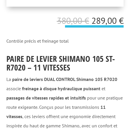
Le
L
380,00
€
289,00
€
prix
p
initial
a
Contrôle précis et freinage total
était :
es
PAIRE DE LEVIER SHIMANO 105 ST-
380,00 €.
2
R7020 – 11 VITESSES
La
paire de leviers DUAL CONTROL Shimano 105 R7020
associe
freinage à disque hydraulique puissant
et
passages de vitesses rapides et intuitifs
pour une pratique
route exigeante. Conçus pour les transmissions
11
vitesses
, ces leviers offrent une ergonomie directement
inspirée du haut de gamme Shimano, avec un confort et