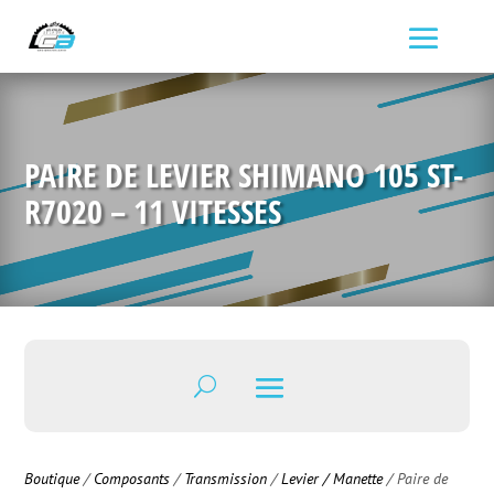
PAIRE DE LEVIER SHIMANO 105 ST-
R7020 – 11 VITESSES
Boutique
/
Composants
/
Transmission
/
Levier / Manette
/ Paire de