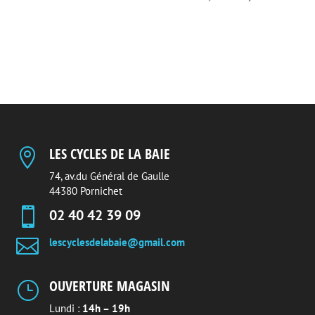
était :
est :
prix
prix
63,00 €.
49,00 €.
initial
actuel
était :
est :
125,00 €.
69,00 €.
LES CYCLES DE LA BAIE

74, av.du Général de Gaulle
44380 Pornichet

02 40 42 39 09

lescyclesdelabaie@gmail.com
OUVERTURE MAGASIN
}
Lundi :
14h – 19h