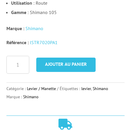
Utilisation
: Route
Gamme
: Shimano 105
Marque :
Shimano
Référence :
ISTR7020PA1
quantité
AJOUTER AU PANIER
de
Paire
de
Catégorie :
Levier / Manette
Étiquettes :
levier
,
Shimano
Levier
Marque :
Shimano
Shimano
105
ST-

R7020