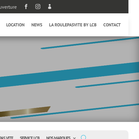
uverture



LOCATION
NEWS
LA ROULEPASVITE BY LCB
CONTACT
PAS VITE
SERVICE LCB
NOS MARQUES