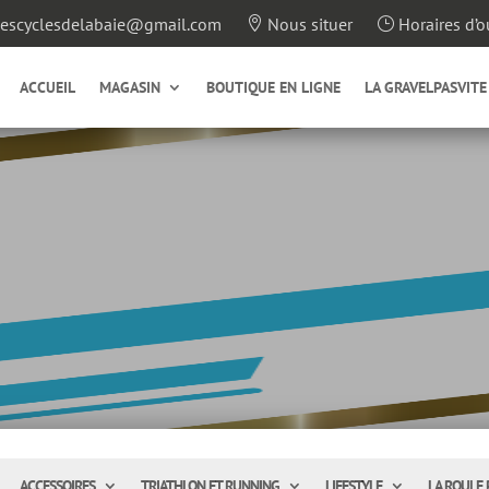
escyclesdelabaie@gmail.com
Nous situer
Horaires d’o

}
ACCUEIL
MAGASIN
BOUTIQUE EN LIGNE
LA GRAVELPASVITE
ACCESSOIRES
TRIATHLON ET RUNNING
LIFESTYLE
LA ROULE 