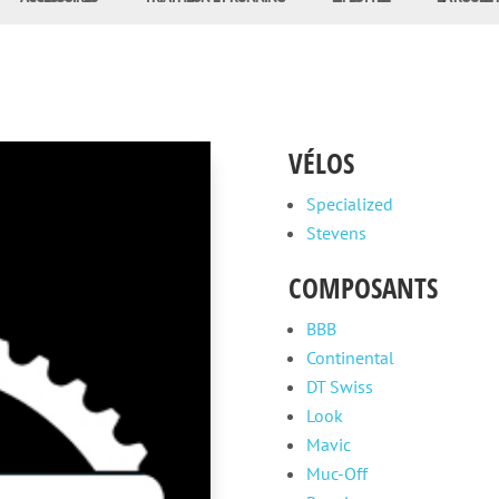
VÉLOS
Specialized
Stevens
COMPOSANTS
BBB
Continental
DT Swiss
Look
Mavic
Muc-Off