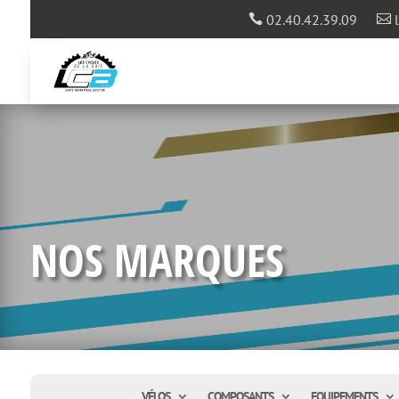
02.40.42.39.09
l


NOS MARQUES
VÉLOS
COMPOSANTS
EQUIPEMENTS