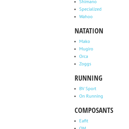
Shimano
Specialized
Wahoo
NATATION
Mako
Mugiro
Orca
Zoggs
RUNNING
BV Sport
On Running
COMPOSANTS
Eafit
QM