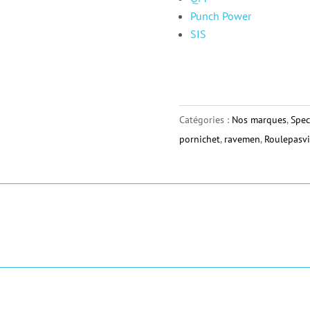
Punch Power
SIS
Catégories :
Nos marques
,
Spec
pornichet
,
ravemen
,
Roulepasvi