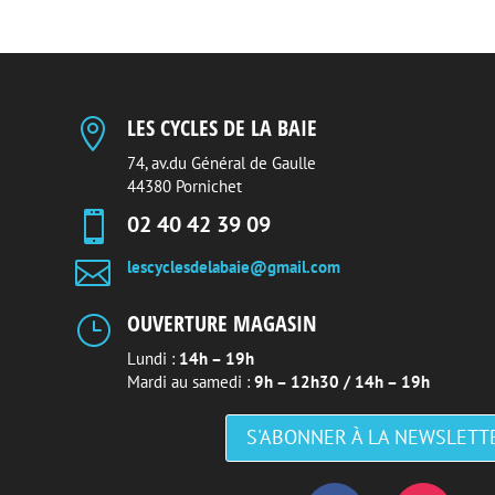
LES CYCLES DE LA BAIE

74, av.du Général de Gaulle
44380 Pornichet

02 40 42 39 09

lescyclesdelabaie@gmail.com
OUVERTURE MAGASIN
}
Lundi :
14h – 19h
Mardi au samedi :
9h – 12h30 / 14h – 19h
S'ABONNER À LA NEWSLETT