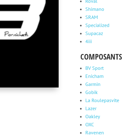
Roval
Shimano
SRAM
Specialized
Supacaz
4iii
COMPOSANTS
BV Sport
Enicham
Garmin
Gobik
La Roulepasvite
Lazer
Oakley
OXC
Ravenen