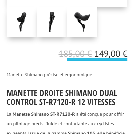
Le
L
185,00
€
149,00
€
prix
p
initial
a
Manette Shimano précise et ergonomique
était :
es
MANETTE DROITE SHIMANO DUAL
185,00 €.
1
CONTROL ST-R7120-R 12 VITESSES
La
Manette Shimano ST-R7120-R
a été conçue pour offrir
un pilotage précis, fluide et confortable aux cyclistes
exigeants. Issue de la gamme
Shimano 105
, elle bénéficie