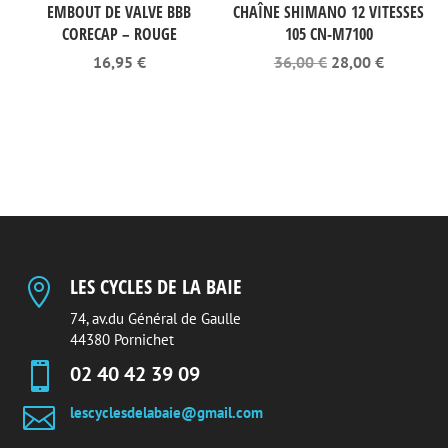
EMBOUT DE VALVE BBB
CHAÎNE SHIMANO 12 VITESSES
CORECAP – ROUGE
105 CN-M7100
Le
Le
16,95
€
36,00
€
28,00
€
prix
prix
initial
actuel
était :
est :
36,00 €.
28,00 €.
LES CYCLES DE LA BAIE

74, av.du Général de Gaulle
44380 Pornichet

02 40 42 39 09

lescyclesdelabaie@gmail.com