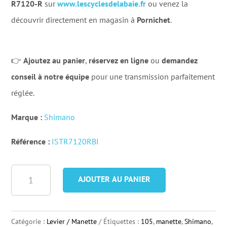
R7120-R
sur
www.lescyclesdelabaie.fr
ou venez la
découvrir directement en magasin à
Pornichet
.
👉
Ajoutez au panier
,
réservez en ligne
ou
demandez
conseil à notre équipe
pour une transmission parfaitement
réglée.
Marque :
Shimano
Référence :
ISTR7120RBI
quantité
AJOUTER AU PANIER
de
Manette
Droite
Catégorie :
Levier / Manette
Étiquettes :
105
,
manette
,
Shimano
,