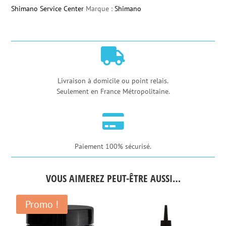
Shimano
Shimano Service Center
Marque :
Shimano
Dual
Control
ST-

R7120-
R
Livraison à domicile ou point relais.
Seulement en France Métropolitaine.
12
vitesses

Paiement 100% sécurisé.
VOUS AIMEREZ PEUT-ÊTRE AUSSI…
Promo !