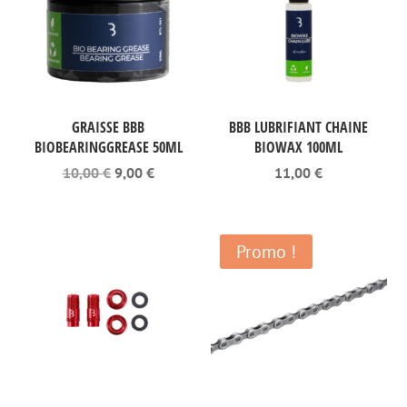
GRAISSE BBB
BBB LUBRIFIANT CHAINE
BIOBEARINGGREASE 50ML
BIOWAX 100ML
Le
Le
10,00
€
9,00
€
11,00
€
prix
prix
initial
actuel
était :
est :
10,00 €.
9,00 €.
Promo !