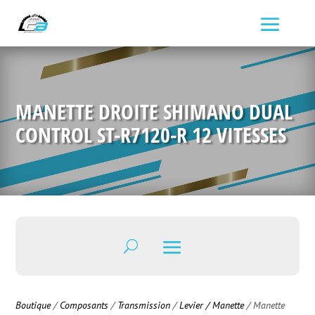
MANETTE DROITE SHIMANO DUAL
CONTROL ST-R7120-R 12 VITESSES
Boutique
/
Composants
/
Transmission
/
Levier / Manette
/ Manette