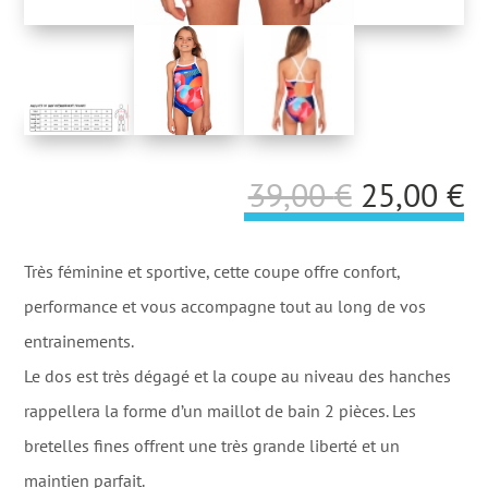
Le
L
39,00
€
25,00
€
prix
p
initial
a
Très féminine et sportive, cette coupe offre confort,
était :
es
performance et vous accompagne tout au long de vos
39,00 €.
2
entrainements.
Le dos est très dégagé et la coupe au niveau des hanches
rappellera la forme d’un maillot de bain 2 pièces. Les
bretelles fines offrent une très grande liberté et un
maintien parfait.