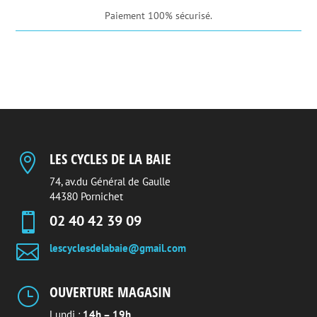
Paiement 100% sécurisé.
LES CYCLES DE LA BAIE

74, av.du Général de Gaulle
44380 Pornichet

02 40 42 39 09

lescyclesdelabaie@gmail.com
OUVERTURE MAGASIN
}
Lundi :
14h – 19h