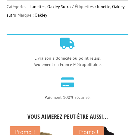
Oakley
Catégories :
Lunettes
,
Oakley Sutro
Étiquettes :
lunette
,
Oakley
,
Sutro
sutro
Marque :
Oakley
Neon
Pop
Collection

Livraison à domicile ou point relais.
Seulement en France Métropolitaine.

Paiement 100% sécurisé.
VOUS AIMEREZ PEUT-ÊTRE AUSSI…
Promo !
Promo !