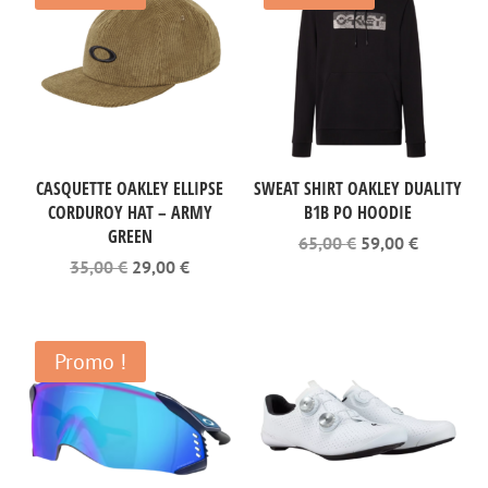
CASQUETTE OAKLEY ELLIPSE
SWEAT SHIRT OAKLEY DUALITY
CORDUROY HAT – ARMY
B1B PO HOODIE
GREEN
Le
Le
65,00
€
59,00
€
prix
prix
Le
Le
35,00
€
29,00
€
initial
actuel
prix
prix
était :
est :
initial
actuel
65,00 €.
59,00 €.
était :
est :
35,00 €.
29,00 €.
Promo !