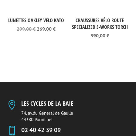
LUNETTES OAKLEY VELO KATO
CHAUSSURES VÉLO ROUTE
SPECIALIZED S-WORKS TORCH
Le
Le
299,00
€
269,00
€
prix
prix
390,00
€
initial
actuel
était :
est :
299,00 €.
269,00 €.
LES CYCLES DE LA BAIE

74, av.du Général de Gaulle
44380 Pornichet

02 40 42 39 09