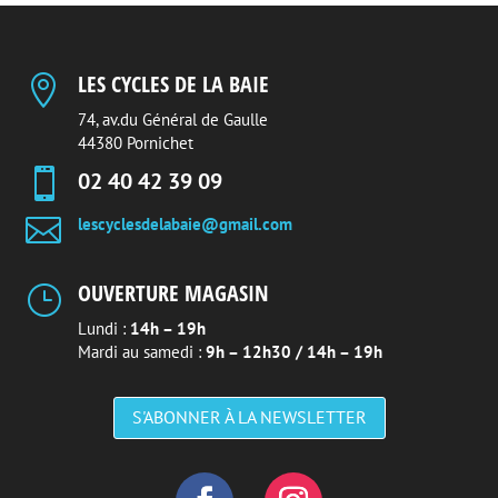
LES CYCLES DE LA BAIE

74, av.du Général de Gaulle
44380 Pornichet

02 40 42 39 09

lescyclesdelabaie@gmail.com
OUVERTURE MAGASIN
}
Lundi :
14h – 19h
Mardi au samedi :
9h – 12h30 / 14h – 19h
S'ABONNER À LA NEWSLETTER