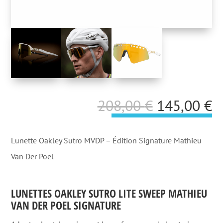
Le
L
208,00
€
145,00
€
prix
p
initial
a
Lunette Oakley Sutro MVDP – Édition Signature Mathieu
était :
es
Van Der Poel
208,00 €.
1
LUNETTES OAKLEY SUTRO LITE SWEEP MATHIEU
VAN DER POEL SIGNATURE