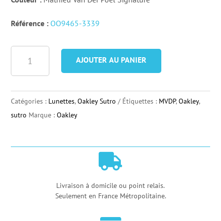
Référence :
OO9465-3339
quantité
AJOUTER AU PANIER
de
Lunettes
Oakley
Catégories :
Lunettes
,
Oakley Sutro
Étiquettes :
MVDP
,
Oakley
,
Sutro
sutro
Marque :
Oakley
Lite
Sweep
Mathieu

Van
Der
Livraison à domicile ou point relais.
Seulement en France Métropolitaine.
Poel
Signature