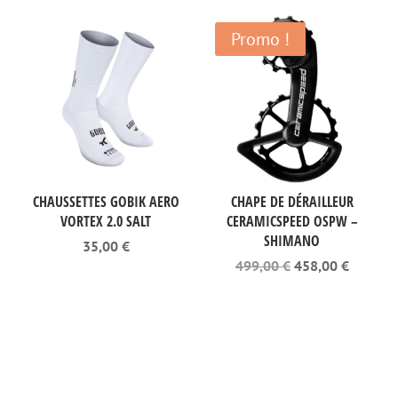
à
43,98 €
Promo !
CHAUSSETTES GOBIK AERO
CHAPE DE DÉRAILLEUR
VORTEX 2.0 SALT
CERAMICSPEED OSPW –
SHIMANO
35,00
€
Le
Le
499,00
€
458,00
€
prix
prix
initial
actuel
était :
est :
499,00 €.
458,00 