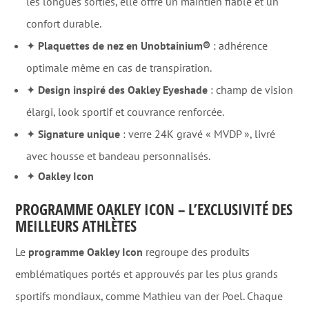
les longues sorties, elle offre un maintien fiable et un
confort durable.
✦
Plaquettes de nez en Unobtainium®
: adhérence
optimale même en cas de transpiration.
✦
Design inspiré des Oakley Eyeshade
: champ de vision
élargi, look sportif et couvrance renforcée.
✦
Signature unique
: verre 24K gravé « MVDP », livré
avec housse et bandeau personnalisés.
✦
Oakley Icon
PROGRAMME OAKLEY ICON – L’EXCLUSIVITÉ DES
MEILLEURS ATHLÈTES
Le
programme Oakley Icon
regroupe des produits
emblématiques portés et approuvés par les plus grands
sportifs mondiaux, comme Mathieu van der Poel. Chaque