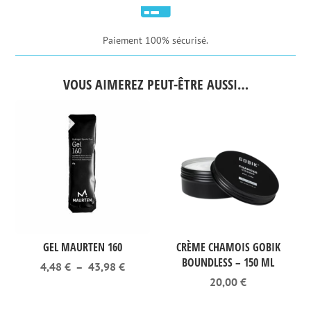

Paiement 100% sécurisé.
VOUS AIMEREZ PEUT-ÊTRE AUSSI…
GEL MAURTEN 160
CRÈME CHAMOIS GOBIK
BOUNDLESS – 150 ML
Plage
4,48
€
–
43,98
€
de
20,00
€
prix :
4,48 €