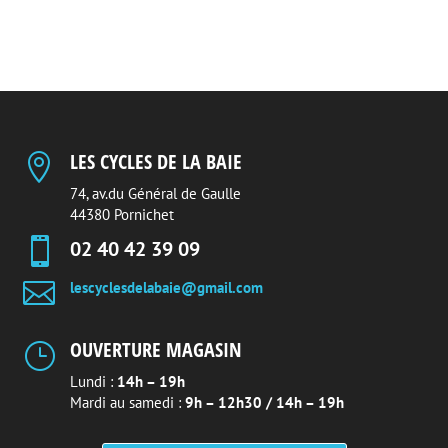
250,00 €.
189,00 €.
LES CYCLES DE LA BAIE

74, av.du Général de Gaulle
44380 Pornichet

02 40 42 39 09

lescyclesdelabaie@gmail.com
OUVERTURE MAGASIN
}
Lundi :
14h – 19h
Mardi au samedi :
9h – 12h30 / 14h – 19h