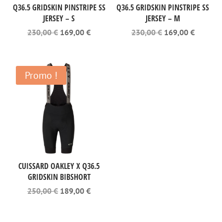
Q36.5 GRIDSKIN PINSTRIPE SS
Q36.5 GRIDSKIN PINSTRIPE SS
JERSEY – S
JERSEY – M
Le
Le
Le
Le
230,00
€
169,00
€
230,00
€
169,00
€
prix
prix
prix
prix
initial
actuel
initial
actuel
était :
est :
était :
est :
230,00 €.
169,00 €.
230,00 €.
169,00 
Promo !
CUISSARD OAKLEY X Q36.5
GRIDSKIN BIBSHORT
Le
Le
250,00
€
189,00
€
prix
prix
initial
actuel
était :
est :