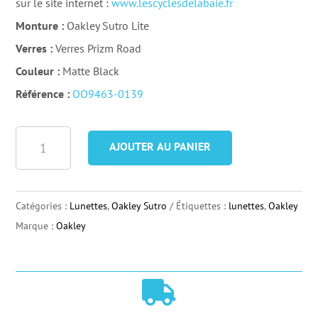
sur le site internet :
www.lescyclesdelabaie.fr
Monture :
Oakley Sutro Lite
Verres :
Verres Prizm Road
Couleur :
Matte Black
Référence :
OO9463-0139
quantité
AJOUTER AU PANIER
de
Lunettes
Oakley
Catégories :
Lunettes
,
Oakley Sutro
Étiquettes :
lunettes
,
Oakley
Sutro
Marque :
Oakley
Lite
Matte
Black
