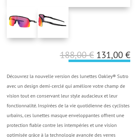
Le
L
188,00
€
131,00
€
prix
p
initial
a
Découvrez la nouvelle version des lunettes Oakley® Sutro
était :
es
avec un design demi-cerclé qui améliore votre champ de
188,00 €.
1
vision tout en conservant leur style audacieux et leur
fonctionnalité. Inspirées de la vie quotidienne des cyclistes
urbains, ces lunettes masque enveloppantes offrent une
protection fiable contre les intempéries et une vision
optimisée grâce à la technologie avancée des verres