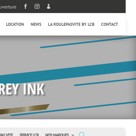
uverture



LOCATION
NEWS
LA ROULEPASVITE BY LCB
CONTACT
REY INK
PAS VITE
SERVICE LCB
NOS MARQUES