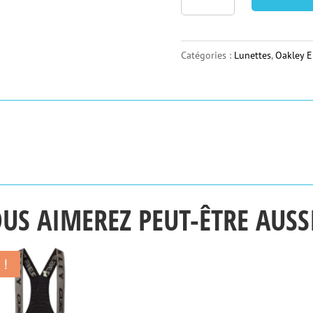
de
Lunettes
Oakley
Catégories :
Lunettes
,
Oakley 
Encoder
Strike
Matte
Grey
Ink
US AIMEREZ PEUT-ÊTRE AUS
 !