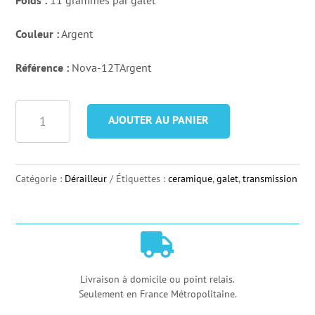
Poids :
11 grammes par galet
Couleur :
Argent
Référence :
Nova-12TArgent
quantité
AJOUTER AU PANIER
de
Galets
Ceramique
Catégorie :
Dérailleur
Étiquettes :
ceramique
,
galet
,
transmission
Nova
Ride
12

T
SRAM
Livraison à domicile ou point relais.
Seulement en France Métropolitaine.
-