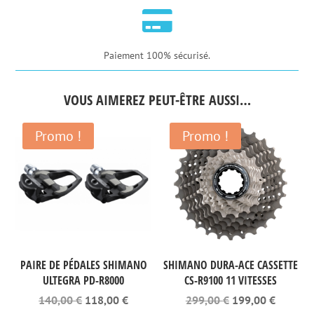
Argent

Paiement 100% sécurisé.
VOUS AIMEREZ PEUT-ÊTRE AUSSI…
Promo !
Promo !
PAIRE DE PÉDALES SHIMANO
SHIMANO DURA-ACE CASSETTE
ULTEGRA PD-R8000
CS-R9100 11 VITESSES
Le
Le
Le
Le
140,00
€
118,00
€
299,00
€
199,00
€
prix
prix
prix
prix