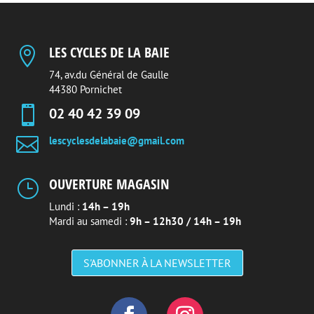
LES CYCLES DE LA BAIE

74, av.du Général de Gaulle
44380 Pornichet

02 40 42 39 09

lescyclesdelabaie@gmail.com
OUVERTURE MAGASIN
}
Lundi :
14h – 19h
Mardi au samedi :
9h – 12h30 / 14h – 19h
S'ABONNER À LA NEWSLETTER