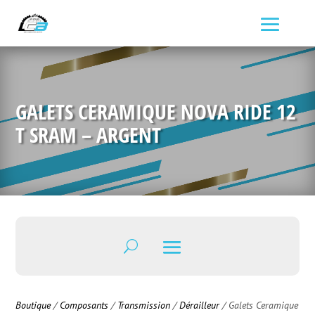
GALETS CERAMIQUE NOVA RIDE 12
T SRAM – ARGENT
Boutique
/
Composants
/
Transmission
/
Dérailleur
/ Galets Ceramique