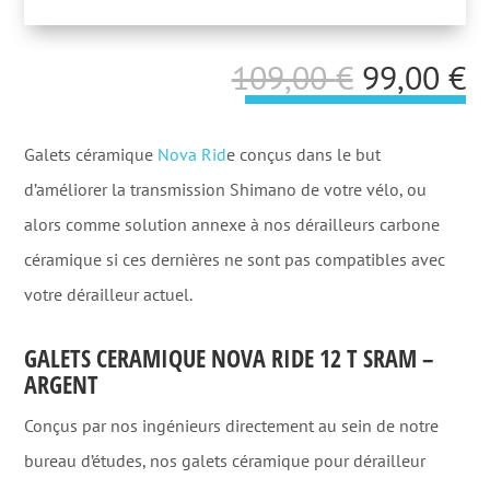
Le
L
109,00
€
99,00
€
prix
p
initial
a
Galets céramique
Nova Rid
e conçus dans le but
était :
es
d’améliorer la transmission Shimano de votre vélo, ou
109,00 €.
9
alors comme solution annexe à nos dérailleurs carbone
céramique si ces dernières ne sont pas compatibles avec
votre dérailleur actuel.
GALETS CERAMIQUE NOVA RIDE 12 T SRAM –
ARGENT
Conçus par nos ingénieurs directement au sein de notre
bureau d’études, nos galets céramique pour dérailleur