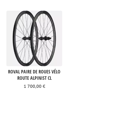
initial
actuel
initial
actuel
était :
est :
était :
est :
140,00 €.
118,00 €.
299,00 €.
199,00 
ROVAL PAIRE DE ROUES VÉLO
ROUTE ALPINIST CL
1 700,00
€