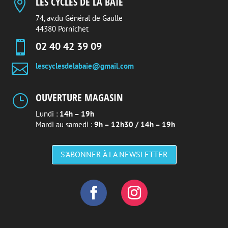
LES CYCLES DE LA BAIE

74, av.du Général de Gaulle
44380 Pornichet

02 40 42 39 09

lescyclesdelabaie@gmail.com
OUVERTURE MAGASIN
}
Lundi :
14h – 19h
Mardi au samedi :
9h – 12h30 / 14h – 19h
S'ABONNER À LA NEWSLETTER