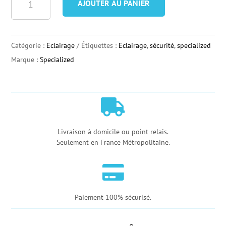
AJOUTER AU PANIER
de
Éclairage
Specialized
Catégorie :
Eclairage
Étiquettes :
Eclairage
,
sécurité
,
specialized
Avant
Marque :
Specialized
et
Arrière
Flash

Pack
Combo
Livraison à domicile ou point relais.
Seulement en France Métropolitaine.

Paiement 100% sécurisé.