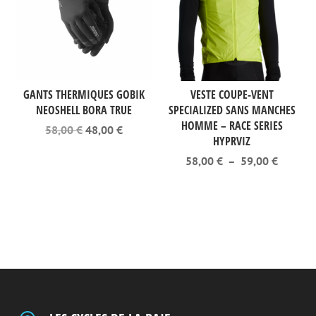
GANTS THERMIQUES GOBIK
VESTE COUPE-VENT
NEOSHELL BORA TRUE
SPECIALIZED SANS MANCHES
HOMME – RACE SERIES
Le
Le
58,00
€
48,00
€
HYPRVIZ
prix
prix
initial
actuel
Plage
58,00
€
–
59,00
€
était :
est :
de
58,00 €.
48,00 €.
prix :
58,00 €
à
59,00 €