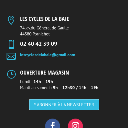
LES CYCLES DE LA BAIE

74, av.du Général de Gaulle
44380 Pornichet

02 40 42 39 09

lescyclesdelabaie@gmail.com
OUVERTURE MAGASIN
}
Lundi :
14h – 19h
Mardi au samedi :
9h – 12h30 / 14h – 19h
S'ABONNER À LA NEWSLETTER