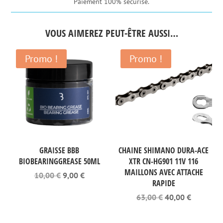
Paiement 100% sécurisé.
VOUS AIMEREZ PEUT-ÊTRE AUSSI…
Promo !
Promo !
GRAISSE BBB
CHAINE SHIMANO DURA-ACE
BIOBEARINGGREASE 50ML
XTR CN-HG901 11V 116
MAILLONS AVEC ATTACHE
Le
Le
10,00
€
9,00
€
RAPIDE
prix
prix
initial
actuel
Le
Le
63,00
€
40,00
€
était :
est :
prix
prix
10,00 €.
9,00 €.
initial
actuel