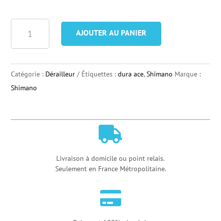
quantité
AJOUTER AU PANIER
de
Derailleur
Avant
Catégorie :
Dérailleur
Étiquettes :
dura ace
,
Shimano
Marque :
Shimano
Shimano
Dura
Ace
DI2

FD-
R9150
Livraison à domicile ou point relais.
Seulement en France Métropolitaine.
-
11

vitesses