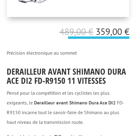
Le
L
489,00
€
359,00
€
prix
p
initial
a
Précision électronique au sommet
était :
es
DERAILLEUR AVANT SHIMANO DURA
489,00 €.
3
ACE DI2 FD-R9150 11 VITESSES
Pensé pour la compétition et les cyclistes les plus
exigeants, le
Derailleur avant Shimano Dura Ace DI2
FD-
R9150 incarne tout le savoir-faire de
Shimano
au plus
haut niveau de la transmission route.