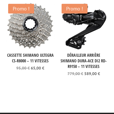
était :
est :
63,00 €.
40,00 €.
Promo !
Promo !
CASSETTE SHIMANO ULTEGRA
DÉRAILLEUR ARRIÈRE
CS-R8000 – 11 VITESSES
SHIMANO DURA-ACE DI2 RD-
R9150 – 11 VITESSES
Le
Le
95,00
€
65,00
€
prix
prix
Le
Le
779,00
€
589,00
€
initial
actuel
prix
prix
était :
est :
initial
actuel
95,00 €.
65,00 €.
était :
est :
779,00 €.
589,00 