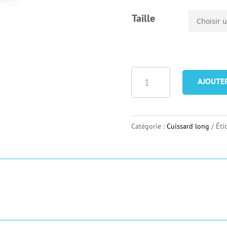
Taille
quantité
AJOUTE
de
Collant
Gobik
Catégorie :
Cuissard long
Éti
Absolute
7.0
-
Black