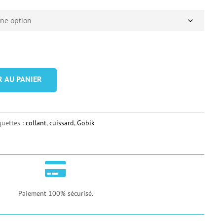
R AU PANIER
quettes :
collant
,
cuissard
,
Gobik

Paiement 100% sécurisé.