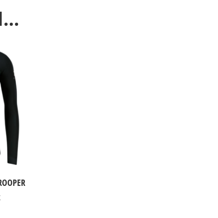
SI…
TROOPER
Le
€
prix
actuel