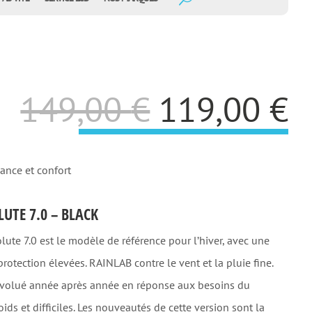
Le
L
149,00
€
119,00
€
prix
p
ance et confort
initial
a
UTE 7.0 – BLACK
était :
e
lute 7.0 est le modèle de référence pour l’hiver, avec une
149,00 €.
1
rotection élevées. RAINLAB contre le vent et la pluie fine.
a évolué année après année en réponse aux besoins du
oids et difficiles. Les nouveautés de cette version sont la