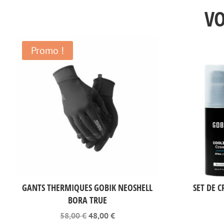
VO
Promo !
GANTS THERMIQUES GOBIK NEOSHELL
SET DE 
BORA TRUE
Le
Le
58,00
€
48,00
€