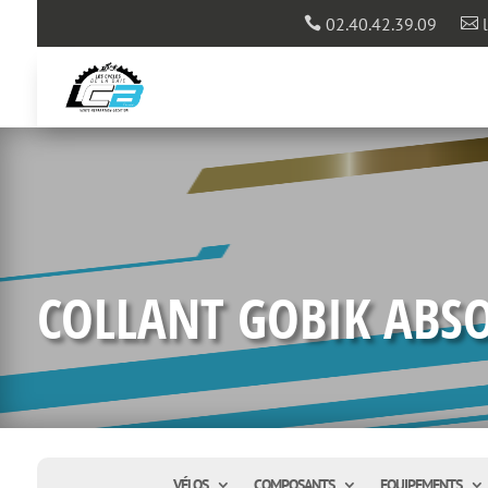
02.40.42.39.09
l


COLLANT GOBIK ABSO
VÉLOS
COMPOSANTS
EQUIPEMENTS