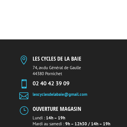
prix
prix
initial
actuel
était :
est :
58,00 €.
48,00 €.
LES CYCLES DE LA BAIE

74, av.du Général de Gaulle
44380 Pornichet

02 40 42 39 09

lescyclesdelabaie@gmail.com
OUVERTURE MAGASIN
}
Lundi :
14h – 19h
Mardi au samedi :
9h – 12h30 / 14h – 19h