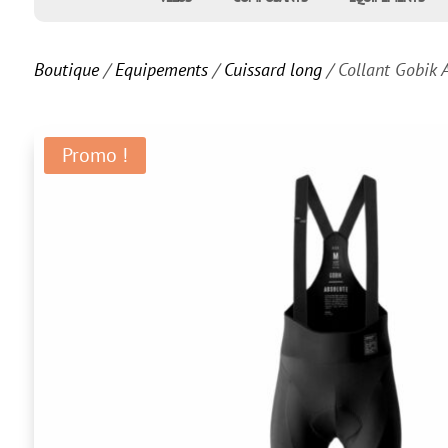
Boutique
/
Equipements
/
Cuissard long
/ Collant Gobik A
Promo !