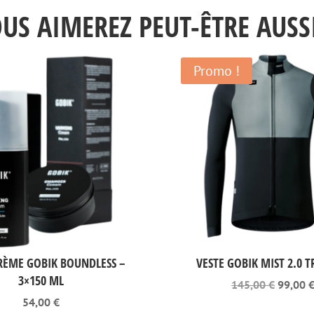
US AIMEREZ PEUT-ÊTRE AUS
Promo !
CRÈME GOBIK BOUNDLESS –
VESTE GOBIK MIST 2.0 
3×150 ML
Le
145,00
€
99,00
prix
54,00
€
initial