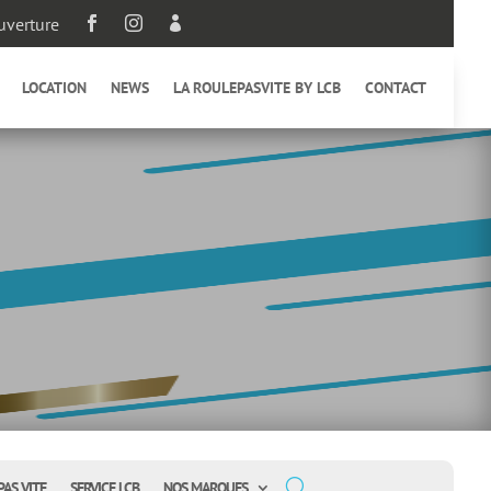
uverture



LOCATION
NEWS
LA ROULEPASVITE BY LCB
CONTACT
PAS VITE
SERVICE LCB
NOS MARQUES