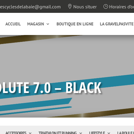
escyclesdelabaie@gmail.com
Nous situer
Horaires d’o

}
ACCUEIL
MAGASIN
BOUTIQUE EN LIGNE
LA GRAVELPASVITE
LUTE 7.0 – BLACK
ACCESSOIRES
TRIATHLON ET RUNNING
LIFESTYLE
LA ROULE 