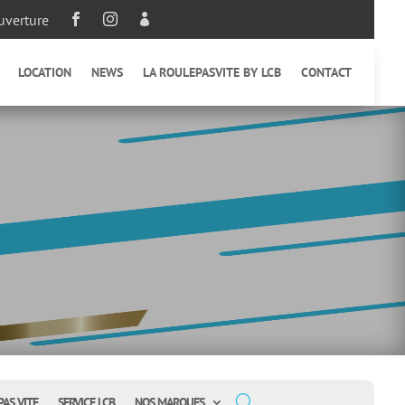
uverture



LOCATION
NEWS
LA ROULEPASVITE BY LCB
CONTACT
PAS VITE
SERVICE LCB
NOS MARQUES