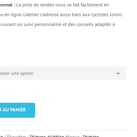
ionnel :
La prise de rendez-vous se fait facilement en
en ligne. L’atelier s’adresse aussi bien aux cyclistes loisirs
ssurant un suivi personnalisé et des conseils adaptés à
R AU PANIER
on
Étiquettes :
Shimano
,
triathlon
Marque :
Shimano