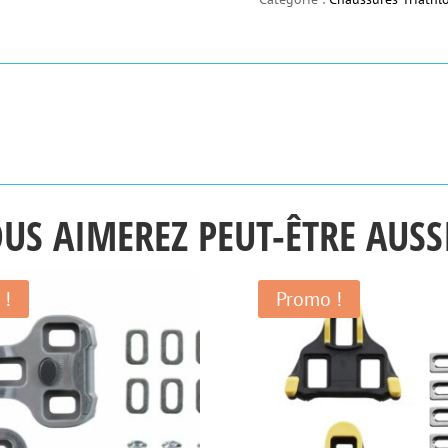
Shimano
TR501
US AIMEREZ PEUT-ÊTRE AUS
 !
Promo !