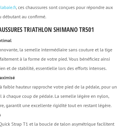
abaie.fr
, ces chaussures sont conçues pour répondre aux
du débutant au confirmé.
HAUSSURES TRIATHLON SHIMANO TR501
ptimal
novante, la semelle intermédiaire sans couture et la tige
faitement à la forme de votre pied. Vous bénéficiez ainsi
n et de stabilité, essentielle lors des efforts intenses.
Maximisé
à faible hauteur rapproche votre pied de la pédale, pour un
al à chaque coup de pédale. La semelle légère en nylon,
re, garantit une excellente rigidité tout en restant légère.
s
uick Strap T1 et la boucle de talon asymétrique facilitent