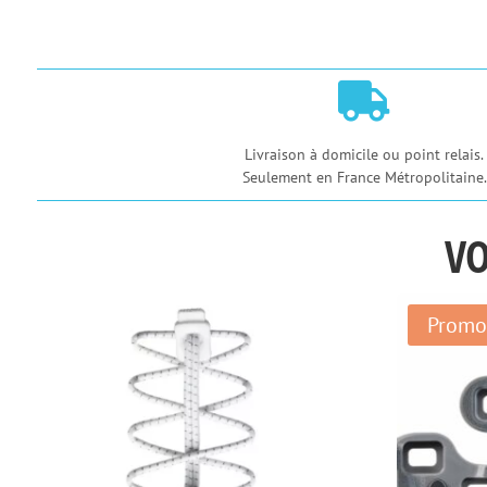

Livraison à domicile ou point relais.
Seulement en France Métropolitaine.
VO
Promo