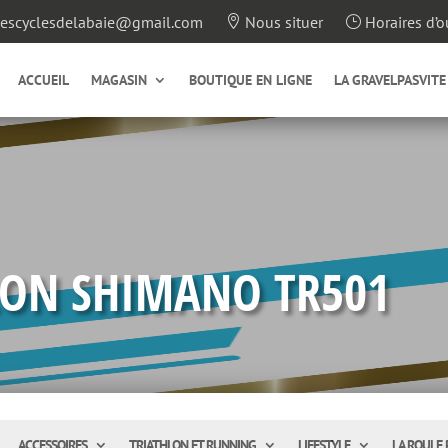
escyclesdelabaie@gmail.com
Nous situer
Horaires d’o

}
ACCUEIL
MAGASIN
BOUTIQUE EN LIGNE
LA GRAVELPASVITE
LON SHIMANO TR501
ACCESSOIRES
TRIATHLON ET RUNNING
LIFESTYLE
LA ROULE 