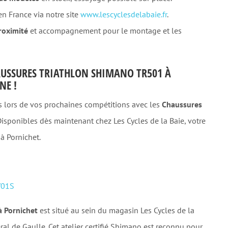
n France via notre site
www.lescyclesdelabaie.fr
.
roximité
et accompagnement pour le montage et les
USSURES TRIATHLON SHIMANO TR501 À
NE !
 lors de vos prochaines compétitions avec les
Chaussures
 Disponibles dès maintenant chez Les Cycles de la Baie, votre
 à Pornichet.
01S
à Pornichet
est situé au sein du magasin Les Cycles de la
al de Gaulle. Cet atelier certifié Shimano est reconnu pour