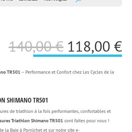
Le
L
140,00
€
118,00
€
prix
p
mano TR501
– Performance et Confort chez Les Cycles de la
initial
a
était :
e
ON SHIMANO TR501
140,00 €.
1
res de triathlon à la fois performantes, confortables et
sures Triathlon Shimano TR501
sont faites pour vous !
e la Baie à Pornichet et sur notre site e-