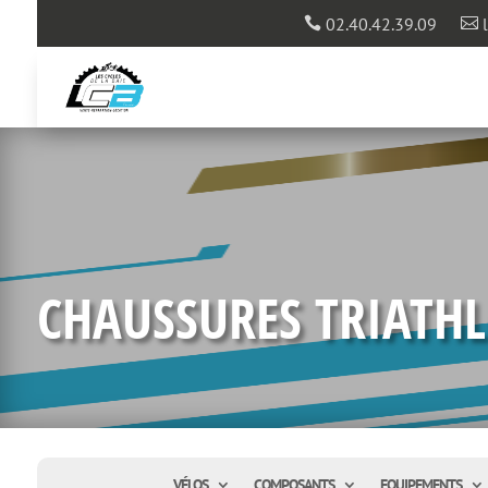
02.40.42.39.09
l


CHAUSSURES TRIATH
VÉLOS
COMPOSANTS
EQUIPEMENTS