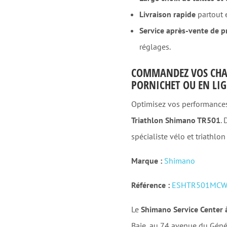
Livraison rapide
partout e
Service après-vente de p
réglages.
COMMANDEZ VOS CHA
PORNICHET OU EN LIG
Optimisez vos performances
Triathlon Shimano TR501
.
spécialiste vélo et triathlon
Marque :
Shimano
Référence :
ESHTR501MCW
Le
Shimano Service Center 
Baie, au 74 avenue du Génér