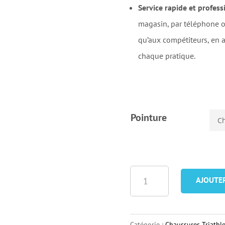
Service rapide et profess
magasin, par téléphone ou 
qu’aux compétiteurs, en a
chaque pratique
.
Pointure
quantité
AJOUTE
de
Chaussures
Triathlon
Catégorie :
Chaussures Triathl