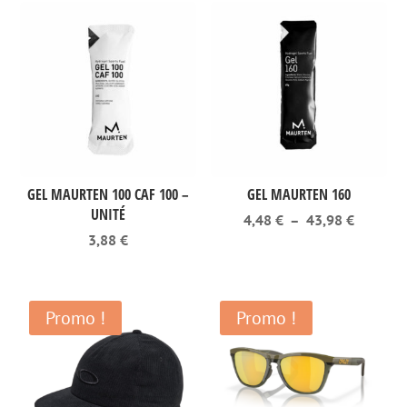
GEL MAURTEN 100 CAF 100 –
GEL MAURTEN 160
UNITÉ
Plage
4,48
€
–
43,98
€
de
3,88
€
prix :
4,48 €
à
43,98 €
Promo !
Promo !