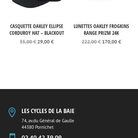
CASQUETTE OAKLEY ELLIPSE
LUNETTES OAKLEY FROGKINS
CORDUROY HAT – BLACKOUT
RANGE PRIZM 24K
Le
Le
Le
Le
35,00
€
29,00
€
222,00
€
170,00
€
prix
prix
prix
prix
initial
actuel
initial
actuel
était :
est :
était :
est :
35,00 €.
29,00 €.
222,00 €.
170,00 
LES CYCLES DE LA BAIE

74, av.du Général de Gaulle
44380 Pornichet
02 40 42 39 09