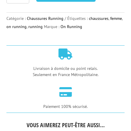
Chaussures
Running
Catégorie :
Chaussures Running
Étiquettes :
chaussures
,
femme
,
Femme
on running
,
running
Marque :
On Running
On
Running
Cloudsurfer

2
-
Livraison à domicile ou point relais.
Seulement en France Métropolitaine.
Pearl
|

Orchid
Paiement 100% sécurisé.
VOUS AIMEREZ PEUT-ÊTRE AUSSI…