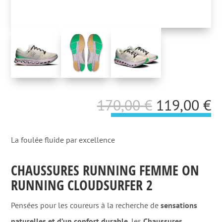
Le
L
170,00
€
119,00
€
prix
p
initial
a
La foulée fluide par excellence
était :
es
CHAUSSURES RUNNING FEMME ON
170,00 €.
1
RUNNING CLOUDSURFER 2
Pensées pour les coureurs à la recherche de
sensations
naturelles et d’un confort durable
, les
Chaussures