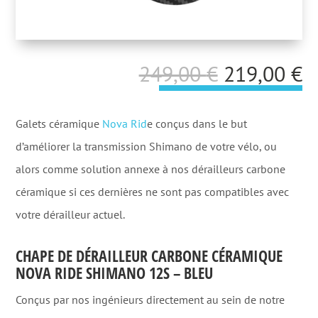
Le
L
249,00
€
219,00
€
prix
p
initial
a
Galets céramique
Nova Rid
e conçus dans le but
était :
es
d’améliorer la transmission Shimano de votre vélo, ou
249,00 €.
2
alors comme solution annexe à nos dérailleurs carbone
céramique si ces dernières ne sont pas compatibles avec
votre dérailleur actuel.
CHAPE DE DÉRAILLEUR CARBONE CÉRAMIQUE
NOVA RIDE SHIMANO 12S – BLEU
Conçus par nos ingénieurs directement au sein de notre