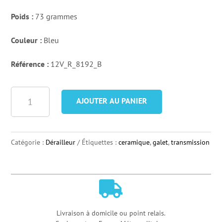
Poids :
73 grammes
Couleur :
Bleu
Référence :
12V_R_8192_B
quantité
AJOUTER AU PANIER
de
Chape
de
Catégorie :
Dérailleur
Étiquettes :
ceramique
,
galet
,
transmission
Dérailleur
Carbone
Céramique

Nova
Ride
Livraison à domicile ou point relais.