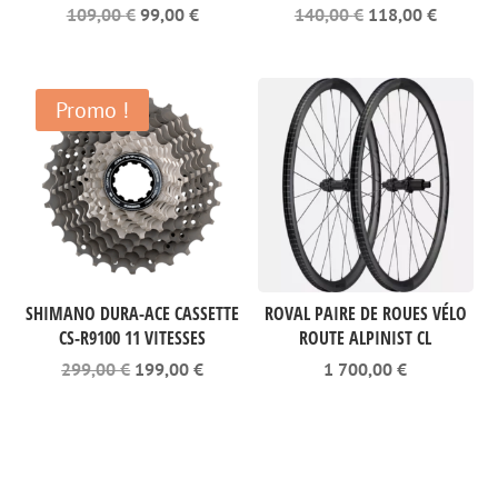
Le
Le
Le
Le
109,00
€
99,00
€
140,00
€
118,00
€
prix
prix
prix
prix
initial
actuel
initial
actuel
était :
est :
était :
est :
109,00 €.
99,00 €.
140,00 €.
118,00 
Promo !
SHIMANO DURA-ACE CASSETTE
ROVAL PAIRE DE ROUES VÉLO
CS-R9100 11 VITESSES
ROUTE ALPINIST CL
Le
Le
299,00
€
199,00
€
1 700,00
€
prix
prix
initial
actuel
était :
est :
299,00 €.
199,00 €.