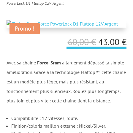
PowerLock D1 Flattop 12V Argent
Promo !
Le
L
60,00
€
43,00
€
prix
p
initial
a
Avec sa chaîne
Force
,
Sram
a largement dépassé la simple
était :
es
amélioration. Grâce à la technologie Flattop™, cette chaîne
60,00 €.
4
est un modèle plus léger, mais plus résistant, au
fonctionnement plus silencieux. Roulez plus longtemps,
plus loin et plus vite : cette chaîne tient la distance.
Compatibilité : 12 vitesses, route.
Finition/coloris maillon externe : Nickel/Silver.