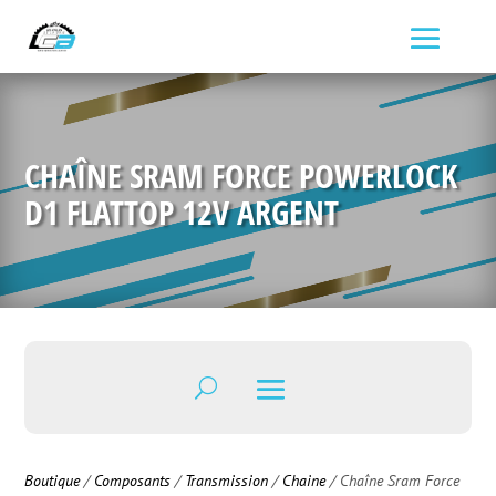
CHAÎNE SRAM FORCE POWERLOCK
D1 FLATTOP 12V ARGENT
Boutique
/
Composants
/
Transmission
/
Chaine
/ Chaîne Sram Force