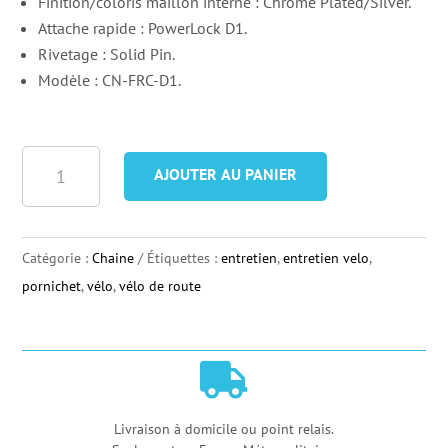
Finition/coloris maillon interne : Chrome Plated/Silver.
Attache rapide : PowerLock D1.
Rivetage : Solid Pin.
Modèle : CN-FRC-D1.
quantité
AJOUTER AU PANIER
de
Chaîne
Sram
Catégorie :
Chaine
Étiquettes :
entretien
,
entretien velo
,
Force
pornichet
,
vélo
,
vélo de route
PowerLock
D1
Flattop

12V
Argent
Livraison à domicile ou point relais.