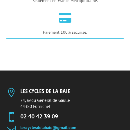
Seulement en France Métropolitaine.

Paiement 100% sécurisé.
LES CYCLES DE LA BAIE

74, av.du Général de Gaulle
44380 Pornichet

02 40 42 39 09

lescyclesdelabaie@gmail.com