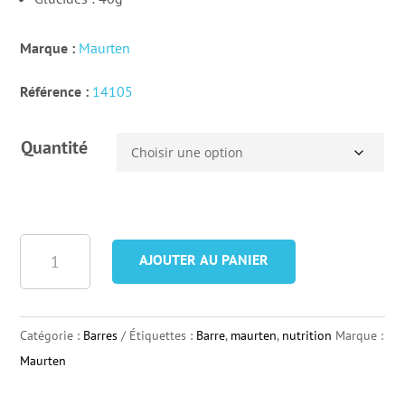
Marque :
Maurten
Référence :
14105
Quantité
quantité
AJOUTER AU PANIER
de
Barre
Maurten
Catégorie :
Barres
Étiquettes :
Barre
,
maurten
,
nutrition
Marque :
Solid
Maurten
160