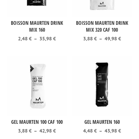
BOISSON MAURTEN DRINK
BOISSON MAURTEN DRINK
MIX 160
MIX 320 CAF 100
Plage
Plage
2,48
€
–
35,98
€
3,88
€
–
49,98
€
de
de
prix :
prix :
2,48 €
3,88 €
à
à
35,98 €
49,98 €
GEL MAURTEN 100 CAF 100
GEL MAURTEN 160
Plage
Plage
3,88
€
–
42,98
€
4,48
€
–
43,98
€
de
de