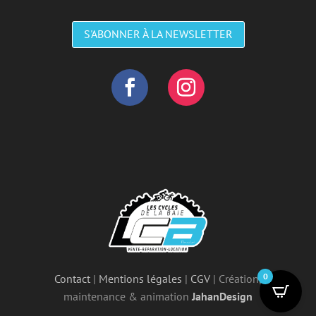
S'ABONNER À LA NEWSLETTER
0
Contact
|
Mentions légales
|
CGV
| Création,
maintenance & animation
JahanDesign