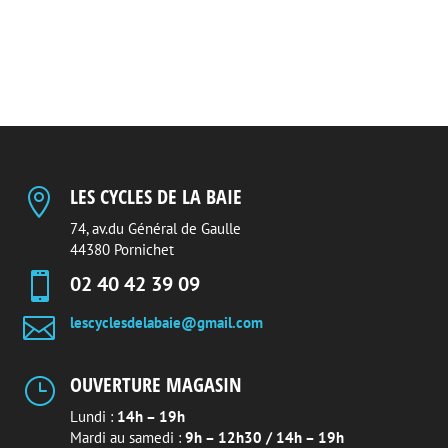
prix :
prix :
3,88 €
4,48 €
à
à
42,98 €
43,98 €
LES CYCLES DE LA BAIE

74, av.du Général de Gaulle
44380 Pornichet

02 40 42 39 09

lescyclesdelabaie@gmail.com
OUVERTURE MAGASIN
}
Lundi :
14h – 19h
Mardi au samedi :
9h – 12h30 / 14h – 19h