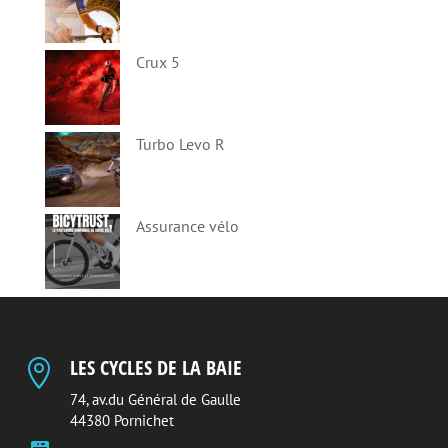
Crux 5
Turbo Levo R
Assurance vélo
LES CYCLES DE LA BAIE

74, av.du Général de Gaulle
44380 Pornichet