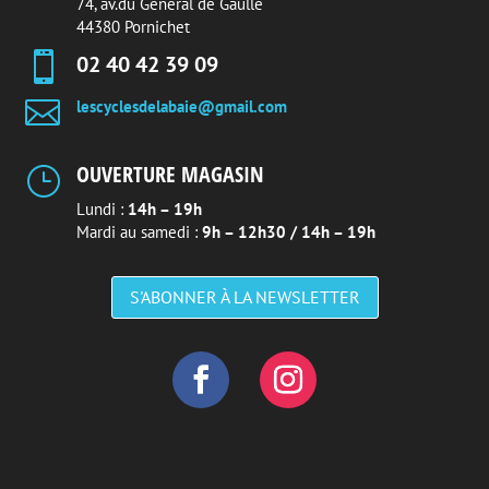
74, av.du Général de Gaulle
44380 Pornichet

02 40 42 39 09

lescyclesdelabaie@gmail.com
OUVERTURE MAGASIN
}
Lundi :
14h – 19h
Mardi au samedi :
9h – 12h30 / 14h – 19h
S'ABONNER À LA NEWSLETTER