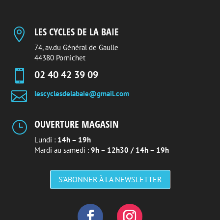
LES CYCLES DE LA BAIE

74, av.du Général de Gaulle
44380 Pornichet

02 40 42 39 09

lescyclesdelabaie@gmail.com
OUVERTURE MAGASIN
}
Lundi :
14h – 19h
Mardi au samedi :
9h – 12h30 / 14h – 19h
S'ABONNER À LA NEWSLETTER