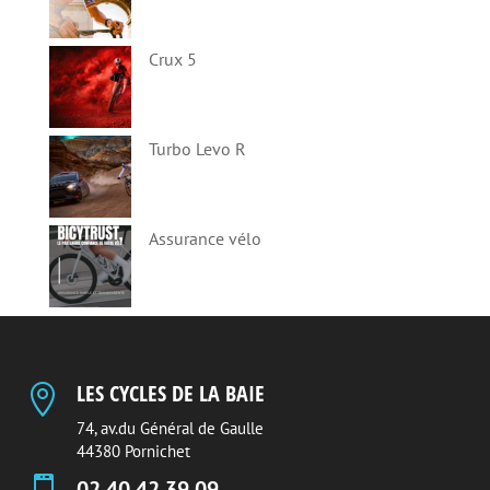
Crux 5
Turbo Levo R
Assurance vélo
LES CYCLES DE LA BAIE

74, av.du Général de Gaulle
44380 Pornichet
02 40 42 39 09