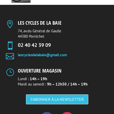
LES CYCLES DE LA BAIE

74, av.du Général de Gaulle
44380 Pornichet

02 40 42 39 09

lescyclesdelabaie@gmail.com
OUVERTURE MAGASIN
}
Lundi :
14h – 19h
Mardi au samedi :
9h – 12h30 / 14h – 19h
S'ABONNER À LA NEWSLETTER