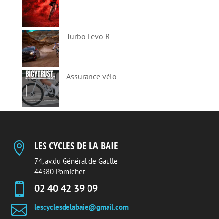
Turbo Levo R
Assurance vélo
LES CYCLES DE LA BAIE

74, av.du Général de Gaulle
44380 Pornichet

02 40 42 39 09

lescyclesdelabaie@gmail.com