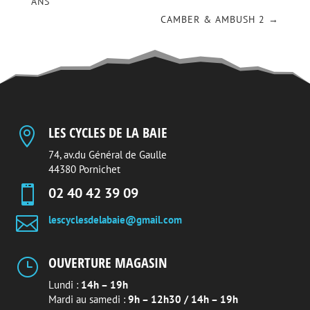
ANS
CAMBER & AMBUSH 2
→
LES CYCLES DE LA BAIE

74, av.du Général de Gaulle
44380 Pornichet

02 40 42 39 09

lescyclesdelabaie@gmail.com
OUVERTURE MAGASIN
}
Lundi :
14h – 19h
Mardi au samedi :
9h – 12h30 / 14h – 19h