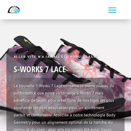
ALLER VITE N’A JAMAIS ÉTÉ AUSSI CLASSE
S-WORKS 7 LACE
La nouvelle S-Works 7 Lace conserve le même niveau de
performance que notre victorieuse S-Works 7 mais
bénéficie de lacets pour créer l’une de nos tiges les plus
souples et les plus adaptables pour un ajustement
parfait et confortable. Associée à notre technologie Body
Geometry pour un alignement optimal de la hanche, du
genou et du pied ; aller vite n’a jamais été aussi classe.