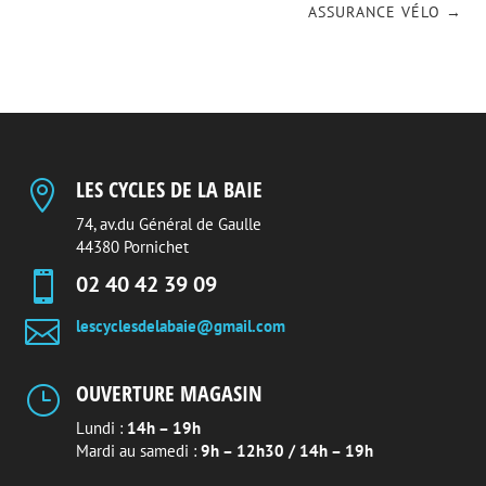
ASSURANCE VÉLO
→
LES CYCLES DE LA BAIE

74, av.du Général de Gaulle
44380 Pornichet

02 40 42 39 09

lescyclesdelabaie@gmail.com
OUVERTURE MAGASIN
}
Lundi :
14h – 19h
Mardi au samedi :
9h – 12h30 / 14h – 19h