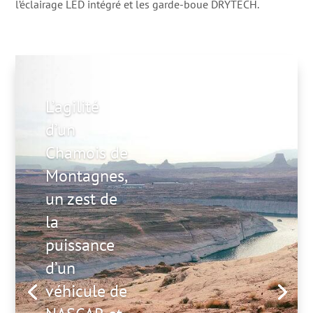
l’éclairage LED intégré et les garde-boue DRYTECH.
L’agilité
d’un
Chamois de
Montagnes,
un zest de
la
puissance
d’un
véhicule de