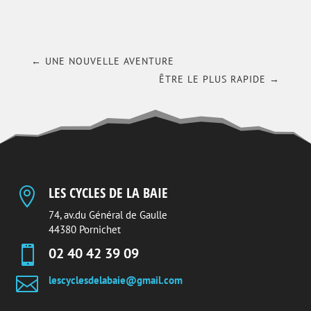
←
UNE NOUVELLE AVENTURE
ÊTRE LE PLUS RAPIDE
→
LES CYCLES DE LA BAIE

74, av.du Général de Gaulle
44380 Pornichet

02 40 42 39 09

lescyclesdelabaie@gmail.com