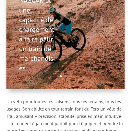
NASCAR et
une
capacité de
chargement
à faire pâlir
un train de
marchandis
es.
Un vélo pour toutes les saisons, tous les terrains, tous les
usages. Son abilité en tout-terrain font du Tero un vélo de
Trail amusant – précision, stabilité, prise en main intuitive
– le rendent également parfait pour l’équiper et prendre la
route. Les supports de porte-bagages et de garde-boue