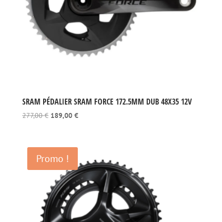
SRAM PÉDALIER SRAM FORCE 172.5MM DUB 48X35 12V
Le
Le
277,00
€
189,00
€
prix
prix
initial
actuel
était :
est :
Promo !
277,00 €.
189,00 €.