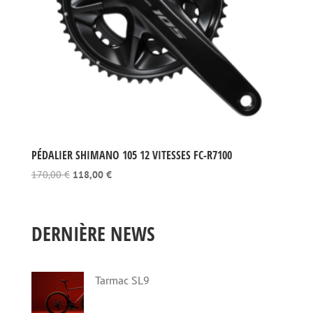
PÉDALIER SHIMANO 105 12 VITESSES FC-R7100
Le
Le
170,00
€
118,00
€
prix
prix
initial
actuel
était :
est :
DERNIÈRE NEWS
170,00 €.
118,00 €.
Tarmac SL9