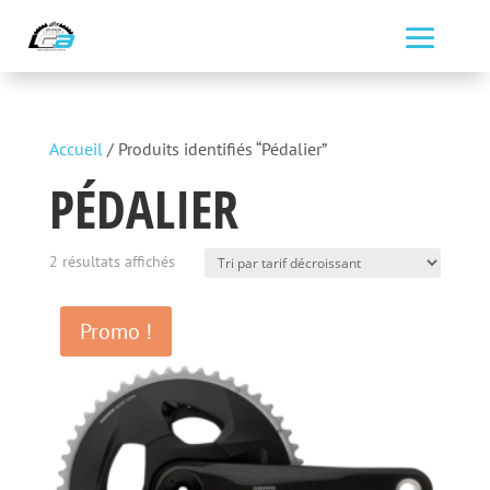
Accueil
/ Produits identifiés “Pédalier”
PÉDALIER
Trié
2 résultats affichés
par
prix
Promo !
décroissant