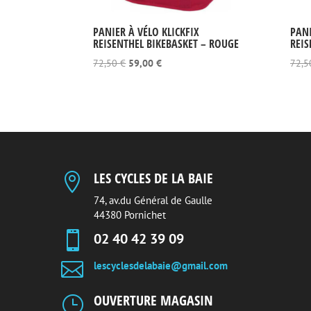
PANIER À VÉLO KLICKFIX
PANI
REISENTHEL BIKEBASKET – ROUGE
REIS
Le
Le
72,50
€
59,00
€
72,
prix
prix
initial
actuel
était :
est :
72,50 €.
59,00 €.
LES CYCLES DE LA BAIE

74, av.du Général de Gaulle
44380 Pornichet

02 40 42 39 09

lescyclesdelabaie@gmail.com
OUVERTURE MAGASIN
}