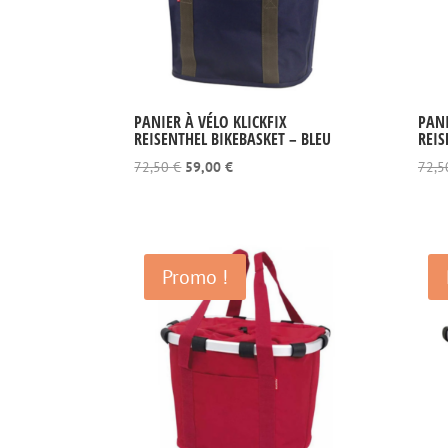
PANIER À VÉLO KLICKFIX
PANI
REISENTHEL BIKEBASKET – BLEU
REIS
Le
Le
72,50
€
59,00
€
72,
prix
prix
initial
actuel
était :
est :
72,50 €.
59,00 €.
Promo !