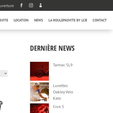
uverture



SVITE
LOCATION
NEWS
LA ROULEPASVITE BY LCB
CONTACT
DERNIÈRE NEWS
Tarmac SL9
Lunettes
Oakley Velo
Kato
Crux 5