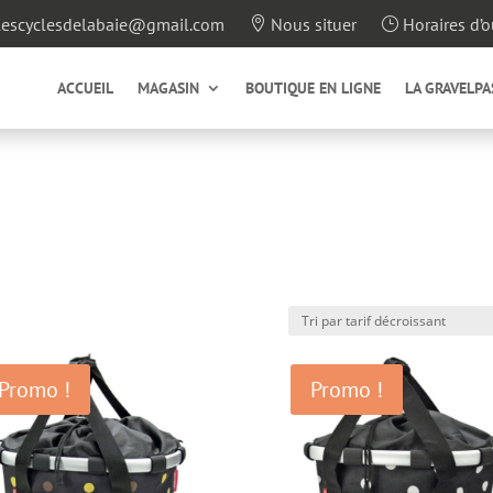
escyclesdelabaie@gmail.com
Nous situer
Horaires d’o

}
ACCUEIL
MAGASIN
BOUTIQUE EN LIGNE
LA GRAVELPA
Promo !
Promo !