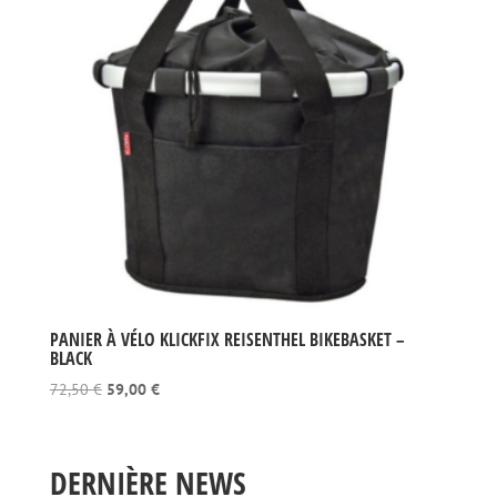
PANIER À VÉLO KLICKFIX REISENTHEL BIKEBASKET –
BLACK
Le
Le
72,50
€
59,00
€
prix
prix
initial
actuel
était :
est :
DERNIÈRE NEWS
72,50 €.
59,00 €.