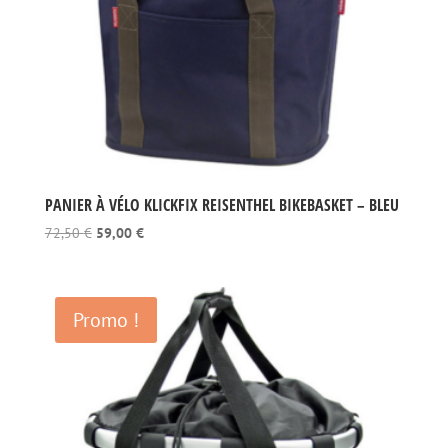
PANIER À VÉLO KLICKFIX REISENTHEL BIKEBASKET – BLEU
Le
Le
72,50
€
59,00
€
prix
prix
initial
actuel
était :
est :
Promo !
72,50 €.
59,00 €.