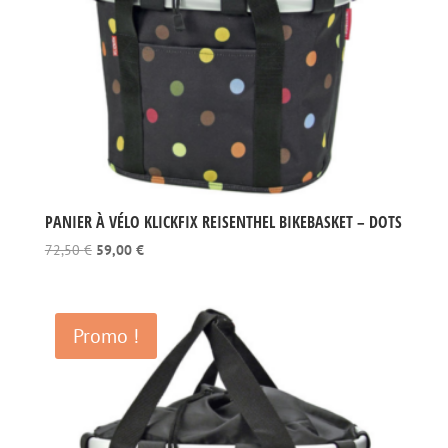
PANIER À VÉLO KLICKFIX REISENTHEL BIKEBASKET – DOTS
Le
Le
72,50
€
59,00
€
prix
prix
initial
actuel
était :
est :
Promo !
72,50 €.
59,00 €.