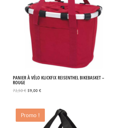
PANIER À VÉLO KLICKFIX REISENTHEL BIKEBASKET –
ROUGE
Le
Le
72,50
€
59,00
€
prix
prix
initial
actuel
était :
est :
Promo !
72,50 €.
59,00 €.