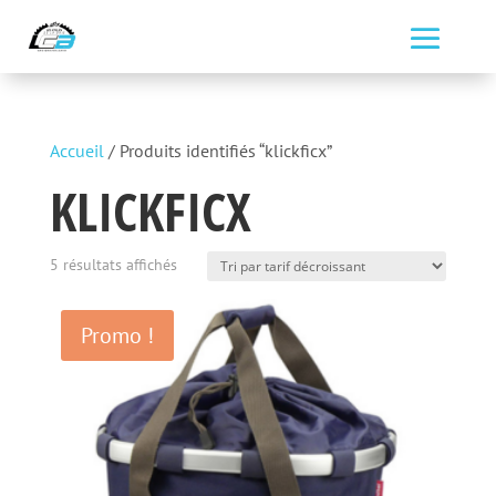
Accueil
/ Produits identifiés “klickficx”
KLICKFICX
Trié
5 résultats affichés
par
prix
Promo !
décroissant