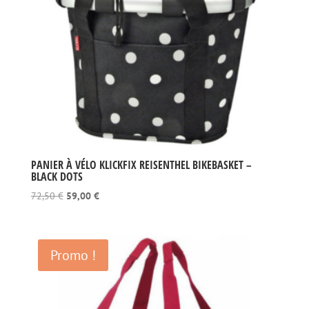
PANIER À VÉLO KLICKFIX REISENTHEL BIKEBASKET –
BLACK DOTS
Le
Le
72,50
€
59,00
€
prix
prix
initial
actuel
était :
est :
Promo !
72,50 €.
59,00 €.