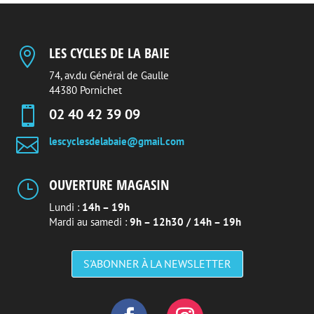
LES CYCLES DE LA BAIE

74, av.du Général de Gaulle
44380 Pornichet

02 40 42 39 09

lescyclesdelabaie@gmail.com
OUVERTURE MAGASIN
}
Lundi :
14h – 19h
Mardi au samedi :
9h – 12h30 / 14h – 19h
S'ABONNER À LA NEWSLETTER