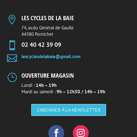
LES CYCLES DE LA BAIE

74, av.du Général de Gaulle
44380 Pornichet

02 40 42 39 09

lescyclesdelabaie@gmail.com
OUVERTURE MAGASIN
}
Lundi :
14h – 19h
Mardi au samedi :
9h – 12h30 / 14h – 19h
S'ABONNER À LA NEWSLETTER