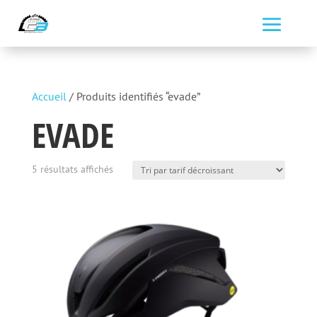
Accueil
/ Produits identifiés “evade”
EVADE
Trié
5 résultats affichés
par
prix
décroissant